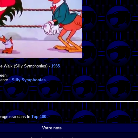
he Walk
(Silly Symphonies) -
1935
teen
.
genre :
Silly Symphonies
.
 progresse dans le
Top 100
:
Votre note