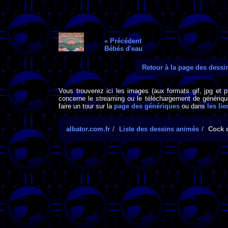
« Précédent
Bébés d'eau
Retour à la page des dess
Vous trouverez ici les images (aux formats gif, jpg et 
concerne le streaming ou le téléchargement de générique
faire un tour sur la
page des génériques
ou dans
les lie
albator.com.fr
Liste des dessins animés
Cock 