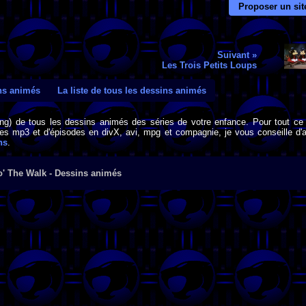
Proposer un sit
Suivant »
Les Trois Petits Loups
ins animés
La liste de tous les dessins animés
png) de tous les dessins animés des séries de votre enfance. Pour tout ce 
s mp3 et d'épisodes en divX, avi, mpg et compagnie, je vous conseille d'al
ns
.
o' The Walk - Dessins animés