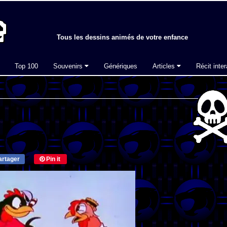
Tous les dessins animés de votre enfance
Top 100
Souvenirs
Génériques
Articles
Récit inter
rtager
Pin it