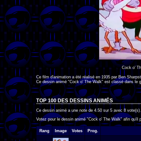
Cock o' T
Ce film d'animation a été réalisé en
1935
par
Ben Sharps
Ce dessin animé "Cock o' The Walk" est classé dans le 
TOP 100 DES
DESSINS ANIMÉS
Ce dessin animé a une note de
4.50
sur
5
avec
8
vote(s).
Votez pour le dessin animé "Cock o' The Walk" afin qu'il
Rang
Image
Votes
Prog.