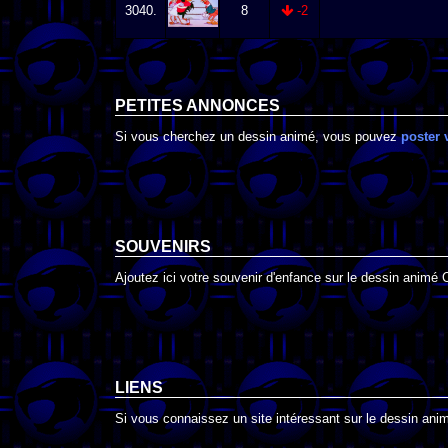
3040.
8
-2
PETITES ANNONCES
Si vous cherchez un dessin animé, vous pouvez
poster 
SOUVENIRS
Ajoutez ici votre souvenir d'enfance sur le dessin animé 
LIENS
Si vous connaissez un site intéressant sur le dessin anim