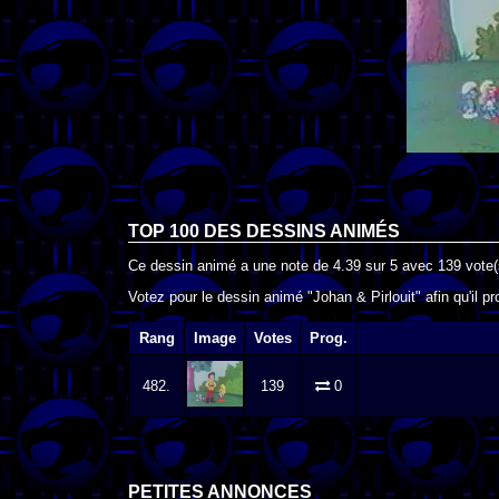
TOP 100 DES
DESSINS ANIMÉS
Ce dessin animé a une note de
4.39
sur
5
avec
139
vote(
Votez pour le dessin animé "Johan & Pirlouit" afin qu'il 
Rang
Image
Votes
Prog.
482.
139
0
PETITES ANNONCES