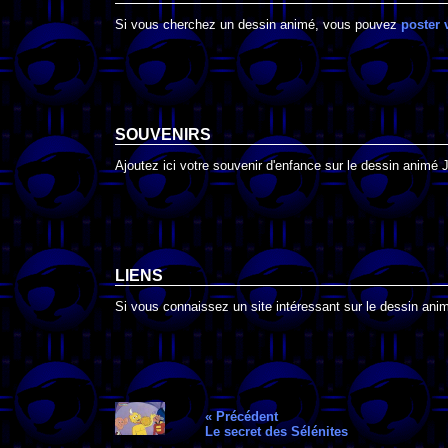
Si vous cherchez un dessin animé, vous pouvez
poster 
SOUVENIRS
Ajoutez ici votre souvenir d'enfance sur le dessin animé J
LIENS
Si vous connaissez un site intéressant sur le dessin animé
« Précédent
Le secret des Sélénites