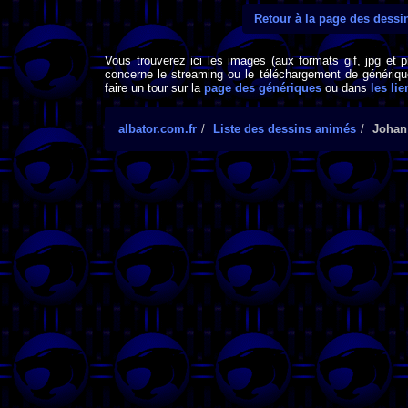
Retour à la page des dess
Vous trouverez ici les images (aux formats gif, jpg et 
concerne le streaming ou le téléchargement de générique
faire un tour sur la
page des génériques
ou dans
les lie
albator.com.fr
Liste des dessins animés
Johan 