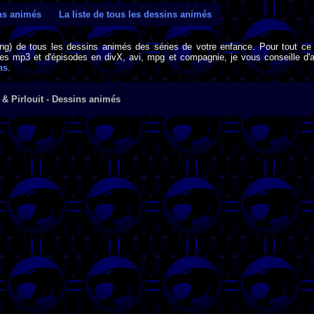
ins animés
La liste de tous les dessins animés
png) de tous les dessins animés des séries de votre enfance. Pour tout ce 
s mp3 et d'épisodes en divX, avi, mpg et compagnie, je vous conseille d'al
ns
.
& Pirlouit - Dessins animés