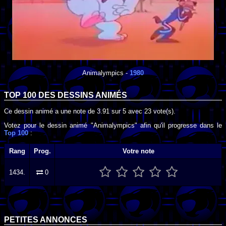
Animalympics
-
1980
TOP 100 DES
DESSINS ANIMÉS
Ce dessin animé a une note de
3.91
sur
5
avec
23
vote(s).
Votez pour le dessin animé "Animalympics" afin qu'il progresse dans le
Top 100
:
Rang
Prog.
Votre note
1434.
0
PETITES ANNONCES