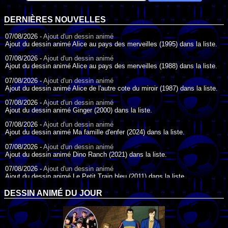
DERNIÈRES NOUVELLES
07/08/2026 -
Ajout d'un dessin animé
Ajout du dessin animé Alice au pays des merveilles (1995) dans la liste.
07/08/2026 -
Ajout d'un dessin animé
Ajout du dessin animé Alice au pays des merveilles (1988) dans la liste.
07/08/2026 -
Ajout d'un dessin animé
Ajout du dessin animé Alice de l'autre cote du miroir (1987) dans la liste.
07/08/2026 -
Ajout d'un dessin animé
Ajout du dessin animé Ginger (2000) dans la liste.
07/08/2026 -
Ajout d'un dessin animé
Ajout du dessin animé Ma famille d'enfer (2024) dans la liste.
07/08/2026 -
Ajout d'un dessin animé
Ajout du dessin animé Dino Ranch (2021) dans la liste.
07/08/2026 -
Ajout d'un dessin animé
Ajout du dessin animé Le Petit Train bleu (2011) dans la liste.
07/08/2026 -
Ajout d'un dessin animé
DESSIN ANIMÉ DU JOUR
Ajout du dessin animé Agent Spécial Oso (2009) dans la liste.
17/07/2026 -
Ajout d'un dessin animé
Ajout du dessin animé Peter Pan (1988) dans la liste.