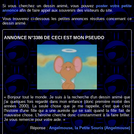
Si vous cherchez un dessin animé, vous pouvez
poster votre petite
annonce
afin de faire appel aux souvenirs des visiteurs du site.
Vous trouverez ci-dessous les petites annonces résolues concernant ce
dessin animé.
ANNONCE N°3386 DE CECI EST MON PSEUDO
« Bonjour tout le monde. Je suis à la recherche d'un dessin animé que
j'ai quelques fois regardé dans mon enfance (donc première moitié des
années 2000). La seule chose que je me rappelle, c'est que c'est
l'histoire d'une fille qui a une auréole qui se salit quand la fille fait de
mauvaise chose. L'héroïne cherche donc constamment à la faire briller.
Je vous remercie pour votre aide. »
Réponse :
Angelmouse, la Petite Souris (Angelmouse)