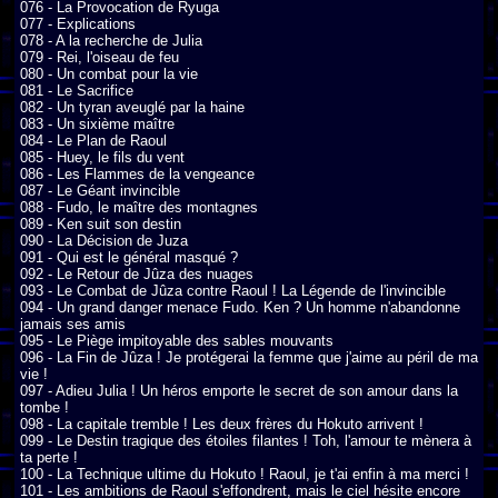
076 - La Provocation de Ryuga

077 - Explications

078 - A la recherche de Julia

079 - Rei, l'oiseau de feu

080 - Un combat pour la vie

081 - Le Sacrifice

082 - Un tyran aveuglé par la haine

083 - Un sixième maître

084 - Le Plan de Raoul

085 - Huey, le fils du vent

086 - Les Flammes de la vengeance

087 - Le Géant invincible

088 - Fudo, le maître des montagnes

089 - Ken suit son destin

090 - La Décision de Juza

091 - Qui est le général masqué ?

092 - Le Retour de Jûza des nuages

093 - Le Combat de Jûza contre Raoul ! La Légende de l'invincible

094 - Un grand danger menace Fudo. Ken ? Un homme n'abandonne 
jamais ses amis

095 - Le Piège impitoyable des sables mouvants

096 - La Fin de Jûza ! Je protégerai la femme que j'aime au péril de ma 
vie !

097 - Adieu Julia ! Un héros emporte le secret de son amour dans la 
tombe !

098 - La capitale tremble ! Les deux frères du Hokuto arrivent !

099 - Le Destin tragique des étoiles filantes ! Toh, l'amour te mènera à 
ta perte !

100 - La Technique ultime du Hokuto ! Raoul, je t'ai enfin à ma merci !

101 - Les ambitions de Raoul s'effondrent, mais le ciel hésite encore
