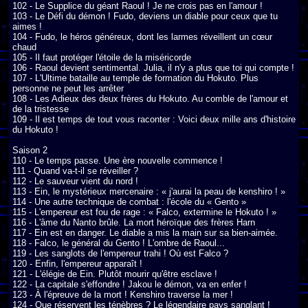
102 - Le Supplice du géant Raoul ! Je ne crois pas en l'amour !

103 - Le Défi du démon ! Fudo, deviens un diable pour ceux que tu 
aimes !

104 - Fudo, le héros généreux, dont les larmes réveillent un cœur 
chaud

105 - Il faut protéger l'étoile de la miséricorde

106 - Raoul devient sentimental. Julia, il n'y a plus que toi qui compte !

107 - L'Ultime bataille au temple de formation du Hokuto. Plus 
personne ne peut les arrêter

108 - Les Adieux des deux frères du Hokuto. Au comble de l'amour et 
de la tristesse

109 - Il est temps de tout vous raconter : Voici deux mille ans d'histoire 
du Hokuto !

Saison 2

110 - Le temps passe. Une ère nouvelle commence !

111 - Quand va-t-il se réveiller ?

112 - Le sauveur vient du nord !

113 - Ein, le mystérieux mercenaire : « j'aurai la peau de kenshiro ! »

114 - Une autre technique de combat : l'école du « Gento »

115 - L'empereur est fou de rage : « Falco, extermine le Hokuto ! »

116 - L'âme du Nanto brûle. La mort héroïque des frères Harn

117 - Ein est en danger. Le diable a mis la main sur sa bien-aimée.

118 - Falco, le général du Gento ! L'ombre de Raoul...

119 - Les sanglots de l'empereur trahi ! Où est Falco ?

120 - Enfin, l'empereur apparaît !

121 - L'élégie de Ein. Plutôt mourir qu'être esclave !

122 - La capitale s'effondre ! Jakou le démon, va en enfer !

123 - À l'épreuve de la mort ! Kenshiro traverse la mer !

124 - Que réservent les ténèbres ? Le légendaire pays sanglant !
