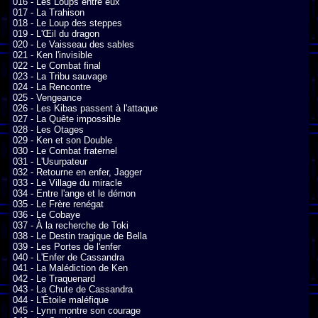
016 - Les Loups entre eux

017 - La Trahison

018 - Le Loup des steppes

019 - L'Œil du dragon

020 - Le Vaisseau des sables

021 - Ken l'invisible

022 - Le Combat final

023 - La Tribu sauvage

024 - La Rencontre

025 - Vengeance

026 - Les Kibas passent à l'attaque

027 - La Quête impossible

028 - Les Otages

029 - Ken et son Double

030 - Le Combat fraternel

031 - L'Usurpateur

032 - Retourne en enfer, Jagger

033 - Le Village du miracle

034 - Entre l'ange et le démon

035 - Le Frère renégat

036 - Le Cobaye

037 - À la recherche de Toki

038 - Le Destin tragique de Bella

039 - Les Portes de l'enfer

040 - L'Enfer de Cassandra

041 - La Malédiction de Ken

042 - Le Traquenard

043 - La Chute de Cassandra

044 - L'Étoile maléfique

045 - Lynn montre son courage
