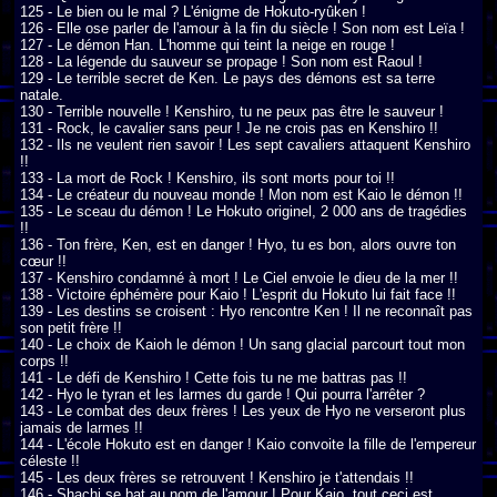
125 - Le bien ou le mal ? L'énigme de Hokuto-ryûken !

126 - Elle ose parler de l'amour à la fin du siècle ! Son nom est Leïa !

127 - Le démon Han. L'homme qui teint la neige en rouge !

128 - La légende du sauveur se propage ! Son nom est Raoul !

129 - Le terrible secret de Ken. Le pays des démons est sa terre 
natale.

130 - Terrible nouvelle ! Kenshiro, tu ne peux pas être le sauveur !

131 - Rock, le cavalier sans peur ! Je ne crois pas en Kenshiro !!

132 - Ils ne veulent rien savoir ! Les sept cavaliers attaquent Kenshiro 
!!

133 - La mort de Rock ! Kenshiro, ils sont morts pour toi !!

134 - Le créateur du nouveau monde ! Mon nom est Kaio le démon !!

135 - Le sceau du démon ! Le Hokuto originel, 2 000 ans de tragédies 
!!

136 - Ton frère, Ken, est en danger ! Hyo, tu es bon, alors ouvre ton 
cœur !!

137 - Kenshiro condamné à mort ! Le Ciel envoie le dieu de la mer !!

138 - Victoire éphémère pour Kaio ! L'esprit du Hokuto lui fait face !!

139 - Les destins se croisent : Hyo rencontre Ken ! Il ne reconnaît pas 
son petit frère !!

140 - Le choix de Kaioh le démon ! Un sang glacial parcourt tout mon 
corps !!

141 - Le défi de Kenshiro ! Cette fois tu ne me battras pas !!

142 - Hyo le tyran et les larmes du garde ! Qui pourra l'arrêter ?

143 - Le combat des deux frères ! Les yeux de Hyo ne verseront plus 
jamais de larmes !!

144 - L'école Hokuto est en danger ! Kaio convoite la fille de l'empereur 
céleste !!

145 - Les deux frères se retrouvent ! Kenshiro je t'attendais !!

146 - Shachi se bat au nom de l'amour ! Pour Kaio, tout ceci est 