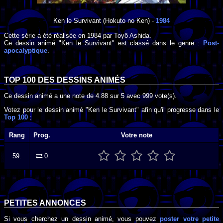
Ken le Survivant
(Hokuto no Ken) -
1984
Cette série a été réalisée en
1984
par
Toyô Ashida
.
Ce dessin animé "Ken le Survivant" est classé dans le genre :
Post-
apocalyptique
.
TOP 100 DES
DESSINS ANIMÉS
Ce dessin animé a une note de
4.88
sur
5
avec
999
vote(s).
Votez pour le dessin animé "Ken le Survivant" afin qu'il progresse dans le
Top 100
:
Rang
Prog.
Votre note
59.
0
PETITES ANNONCES
Si vous cherchez un dessin animé, vous pouvez
poster votre petite