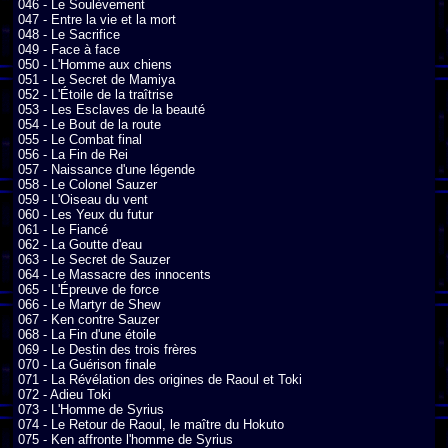
046 - Le Soulèvement

047 - Entre la vie et la mort

048 - Le Sacrifice

049 - Face à face

050 - L'Homme aux chiens

051 - Le Secret de Mamiya

052 - L'Étoile de la traîtrise

053 - Les Esclaves de la beauté

054 - Le Bout de la route

055 - Le Combat final

056 - La Fin de Rei

057 - Naissance d'une légende

058 - Le Colonel Sauzer

059 - L'Oiseau du vent

060 - Les Yeux du futur

061 - Le Fiancé

062 - La Goutte d'eau

063 - Le Secret de Sauzer

064 - Le Massacre des innocents

065 - L'Épreuve de force

066 - Le Martyr de Shew

067 - Ken contre Sauzer

068 - La Fin d'une étoile

069 - Le Destin des trois frères

070 - La Guérison finale

071 - La Révélation des origines de Raoul et Toki

072 - Adieu Toki

073 - L'Homme de Syrius

074 - Le Retour de Raoul, le maître du Hokuto

075 - Ken affronte l'homme de Syrius
