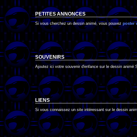
PETITES ANNONCES
Si vous cherchez un dessin animé, vous pouvez
poster 
SOUVENIRS
Ajoutez ici votre souvenir d'enfance sur le dessin animé
LIENS
Si vous connaissez un site intéressant sur le dessin anim