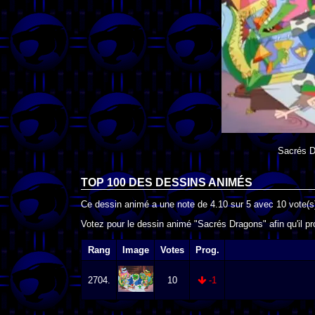
Sacrés D
TOP 100 DES
DESSINS ANIMÉS
Ce dessin animé a une note de
4.10
sur
5
avec
10
vote(s
Votez pour le dessin animé "Sacrés Dragons" afin qu'il p
Rang
Image
Votes
Prog.
2704.
10
-1