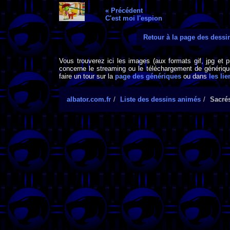
« Précédent
C'est moi l'espion
Retour à la page des dess
Vous trouverez ici les images (aux formats gif, jpg et 
concerne le streaming ou le téléchargement de générique
faire un tour sur la
page des génériques
ou dans
les lie
albator.com.fr
Liste des dessins animés
Sacré