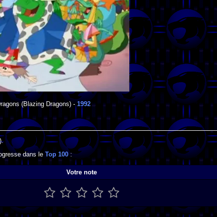
ragons
(Blazing Dragons) -
1992
).
rogresse dans le
Top 100
:
Votre note