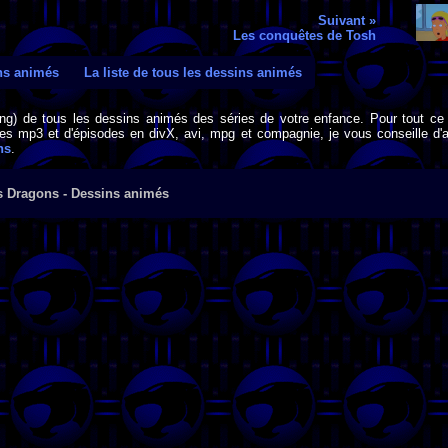
Suivant »
Les conquêtes de Tosh
ins animés
La liste de tous les dessins animés
png) de tous les dessins animés des séries de votre enfance. Pour tout ce 
s mp3 et d'épisodes en divX, avi, mpg et compagnie, je vous conseille d'al
ns
.
s Dragons - Dessins animés