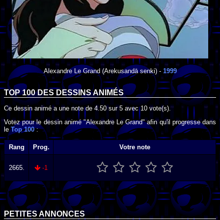
Alexandre Le Grand
(Arekusandā senki) -
1999
TOP 100 DES
DESSINS ANIMÉS
Ce dessin animé a une note de
4.50
sur
5
avec
10
vote(s).
Votez pour le dessin animé "Alexandre Le Grand" afin qu'il progresse dans
le
Top 100
:
Rang
Prog.
Votre note
2665.
-1
PETITES ANNONCES