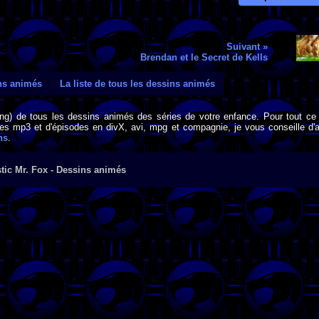
Suivant »
Brendan et le Secret de Kells
ins animés
La liste de tous les dessins animés
png) de tous les dessins animés des séries de votre enfance. Pour tout ce 
s mp3 et d'épisodes en divX, avi, mpg et compagnie, je vous conseille d'al
ns
.
tic Mr. Fox - Dessins animés