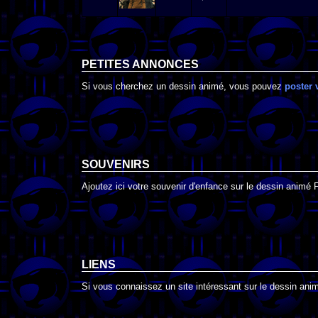
PETITES ANNONCES
Si vous cherchez un dessin animé, vous pouvez
poster 
SOUVENIRS
Ajoutez ici votre souvenir d'enfance sur le dessin animé 
LIENS
Si vous connaissez un site intéressant sur le dessin anim