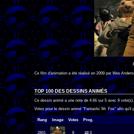
Ce film d'animation a été réalisé en
2009
par
Wes Anders
TOP 100 DES
DESSINS ANIMÉS
Ce dessin animé a une note de
4.66
sur
5
avec
9
vote(s).
Votez pour le dessin animé "Fantastic Mr. Fox" afin qu'il
Rang
Image
Votes
Prog.
2801.
9
0