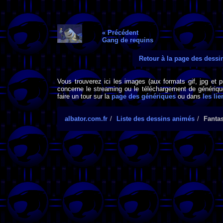
« Précédent
Gang de requins
Retour à la page des dess
Vous trouverez ici les images (aux formats gif, jpg et 
concerne le streaming ou le téléchargement de générique
faire un tour sur la
page des génériques
ou dans
les lie
albator.com.fr
Liste des dessins animés
Fantas