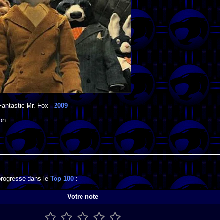
Fantastic Mr. Fox
-
2009
on
.
 progresse dans le
Top 100
:
Votre note