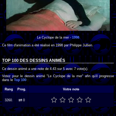
Le Cyclope de la mer
-
1998
Ce film d'animation a été réalisé en
1998
par
Philippe Jullien
.
TOP 100 DES
DESSINS ANIMÉS
Ce dessin animé a une note de
4.43
sur
5
avec
7
vote(s).
Votez pour le dessin animé "Le Cyclope de la mer" afin qu'il progresse
dans le
Top 100
:
Rang
Prog.
Votre note
3260.
0