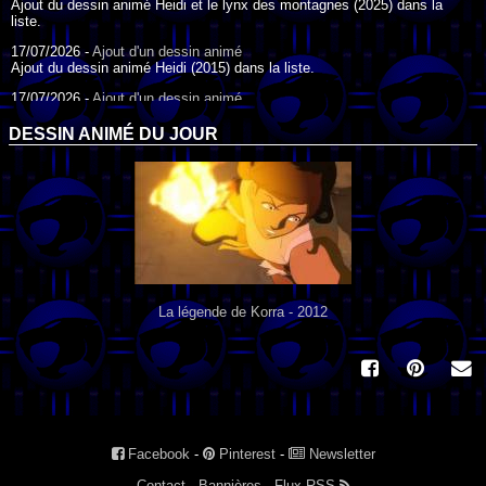
Ajout du dessin animé Heidi et le lynx des montagnes (2025) dans la
liste.
17/07/2026 -
Ajout d'un dessin animé
Ajout du dessin animé Heidi (2015) dans la liste.
17/07/2026 -
Ajout d'un dessin animé
Ajout du dessin animé Heidi (1995) dans la liste.
DESSIN ANIMÉ DU JOUR
09/07/2026 -
Ajout d'un dessin animé
Ajout du dessin animé Genki l'Aventurier de la Chance (2006) dans la
liste.
04/07/2026 -
Ajout d'un dessin animé
Ajout du dessin animé Vilain Petit Canard (2000) dans la liste.
04/07/2026 -
Ajout d'un dessin animé
Ajout du dessin animé Le Noël du vilain petit canard (2003) dans la liste.
La légende de Korra - 2012
Facebook
-
Pinterest
-
Newsletter
Contact
-
Bannières
-
Flux RSS