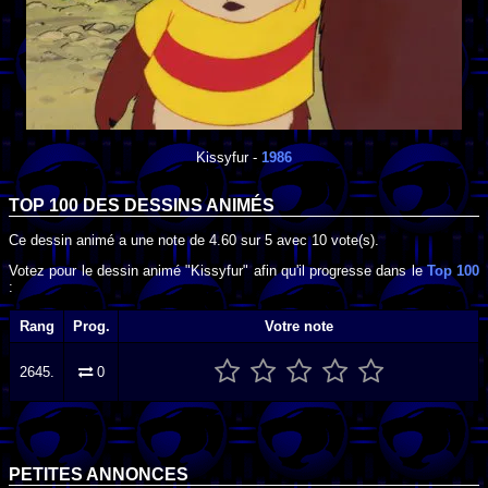
Kissyfur
-
1986
TOP 100 DES
DESSINS ANIMÉS
Ce dessin animé a une note de
4.60
sur
5
avec
10
vote(s).
Votez pour le dessin animé "Kissyfur" afin qu'il progresse dans le
Top 100
:
Rang
Prog.
Votre note
2645.
0
PETITES ANNONCES