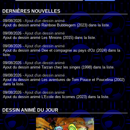
DERNIÈRES NOUVELLES
09/08/2026 -
Ajout d'un dessin animé
Ajout du dessin animé Rainbow Bubblegem (2023) dans la liste.
09/08/2026 -
Ajout d'un dessin animé
Ajout du dessin animé Les Minions (2015) dans la liste.
09/08/2026 -
Ajout d'un dessin animé
Ajout du dessin animé Dee et compagnie au pays d'Oz (2024) dans la
liste.
09/08/2026 -
Ajout d'un dessin animé
Ajout du dessin animé Tarzan chez les singes (1998) dans la liste.
09/08/2026 -
Ajout d'un dessin animé
Ajout du dessin animé Les aventures de Tom Pouce et Poucelina (2002)
dans la liste.
09/08/2026 -
Ajout d'un dessin animé
Ajout du dessin animé L'Ecole des licornes (2023) dans la liste.
09/08/2026 -
Ajout d'un dessin animé
Ajout du dessin animé Wonder Choux ! (2006) dans la liste.
DESSIN ANIMÉ DU JOUR
09/08/2026 -
Ajout d'un dessin animé
Ajout du dessin animé Anna et ses amis (2022) dans la liste.