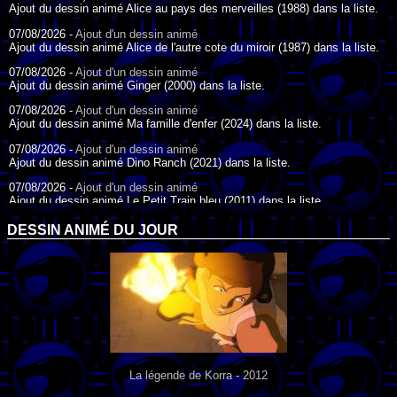
Ajout du dessin animé Alice au pays des merveilles (1988) dans la liste.
07/08/2026 -
Ajout d'un dessin animé
Ajout du dessin animé Alice de l'autre cote du miroir (1987) dans la liste.
07/08/2026 -
Ajout d'un dessin animé
Ajout du dessin animé Ginger (2000) dans la liste.
07/08/2026 -
Ajout d'un dessin animé
Ajout du dessin animé Ma famille d'enfer (2024) dans la liste.
07/08/2026 -
Ajout d'un dessin animé
Ajout du dessin animé Dino Ranch (2021) dans la liste.
07/08/2026 -
Ajout d'un dessin animé
Ajout du dessin animé Le Petit Train bleu (2011) dans la liste.
07/08/2026 -
Ajout d'un dessin animé
DESSIN ANIMÉ DU JOUR
Ajout du dessin animé Agent Spécial Oso (2009) dans la liste.
17/07/2026 -
Ajout d'un dessin animé
Ajout du dessin animé Peter Pan (1988) dans la liste.
17/07/2026 -
Ajout d'un dessin animé
Ajout du dessin animé Le Bossu de Notre-Dame (1996) dans la liste.
La légende de Korra - 2012