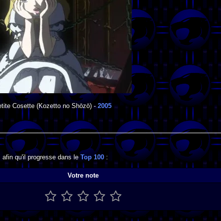
etite Cosette
(Kozetto no Shōzō) -
2005
 afin qu'il progresse dans le
Top 100
:
Votre note