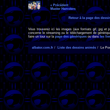
« Précédent
Master Hamsters
Retour à la page des dess
Vous trouverez ici les images (aux formats gif, jpg et 
concerne le streaming ou le téléchargement de générique
faire un tour sur la
page des génériques
ou dans
les lie
albator.com.fr
Liste des dessins animés
Le Por