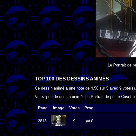
Le Portrait de p
TOP 100 DES
DESSINS ANIMÉS
Ce dessin animé a une note de
4.56
sur
5
avec
9
vote(s).
Votez pour le dessin animé "Le Portrait de petite Cosette"
Rang
Image
Votes
Prog.
2813.
9
0