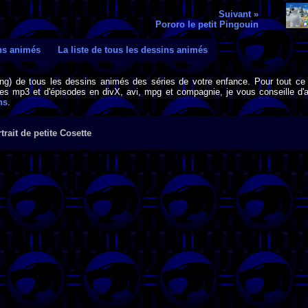
Suivant »
Pororo le petit Pingouin
ins animés
La liste de tous les dessins animés
png) de tous les dessins animés des séries de votre enfance. Pour tout ce 
s mp3 et d'épisodes en divX, avi, mpg et compagnie, je vous conseille d'al
ns
.
trait de petite Cosette