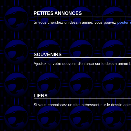
PETITES ANNONCES
Si vous cherchez un dessin animé, vous pouvez
poster 
SOUVENIRS
Ajoutez ici votre souvenir d'enfance sur le dessin animé L
LIENS
Si vous connaissez un site intéressant sur le dessin animé