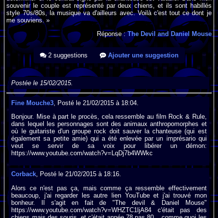
souvenir le couple est représenté par deux chiens, et ils sont habillés
style 70s/80s, la musique va d'ailleurs avec. Voilà c'est tout ce dont je
me souviens. »
Réponse :
The Devil and Daniel Mouse
2 suggestions
Ajouter une suggestion
Postée le 15/02/2015.
Fine Mouche3
, Posté le 21/02/2015 à 18:04.
Bonjour. Mise à part le procès, cela ressemble au film Rock & Rule,
dans lequel les personnages sont des animaux anthropomorphes et
où le guitariste d'un groupe rock doit sauver la chanteuse (qui est
également sa petite amie) qui a été enlevée par un imprésario qui
veut se servir de sa voix pour libérer un démon:
https://www.youtube.com/watch?v=LqDj7b4WWkc
Corback
, Posté le 21/02/2015 à 18:16.
Alors ce n'est pas ça, mais comme ça ressemble effectivement
beaucoup, j'ai regarder les autre lien YouTube et j'ai trouvé mon
bonheur. Il s'agit en fait de "The devil & Daniel Mouse"
https://www.youtube.com/watch?v=WHZTC1ljA84 c'était pas des
chiens mais des souris, et c'était année 78 pas 80... comme quoi les