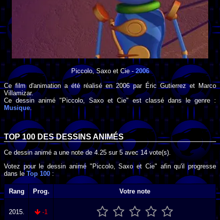
Piccolo, Saxo et Cie
-
2006
Ce film d'animation a été réalisé en
2006
par
Éric Gutierrez
et
Marco
Villamizar
.
Ce dessin animé "Piccolo, Saxo et Cie" est classé dans le genre :
Musique
.
TOP 100 DES
DESSINS ANIMÉS
Ce dessin animé a une note de
4.25
sur
5
avec
14
vote(s).
Votez pour le dessin animé "Piccolo, Saxo et Cie" afin qu'il progresse
dans le
Top 100
:
Rang
Prog.
Votre note
2015.
-1