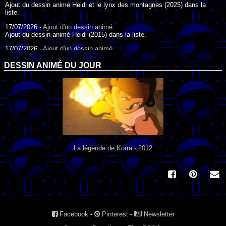
Ajout du dessin animé Heidi et le lynx des montagnes (2025) dans la
liste.
17/07/2026 -
Ajout d'un dessin animé
Ajout du dessin animé Heidi (2015) dans la liste.
17/07/2026 -
Ajout d'un dessin animé
Ajout du dessin animé Heidi (1995) dans la liste.
DESSIN ANIMÉ DU JOUR
09/07/2026 -
Ajout d'un dessin animé
Ajout du dessin animé Genki l'Aventurier de la Chance (2006) dans la
liste.
04/07/2026 -
Ajout d'un dessin animé
Ajout du dessin animé Vilain Petit Canard (2000) dans la liste.
04/07/2026 -
Ajout d'un dessin animé
Ajout du dessin animé Le Noël du vilain petit canard (2003) dans la liste.
La légende de Korra - 2012
Facebook
-
Pinterest
-
Newsletter