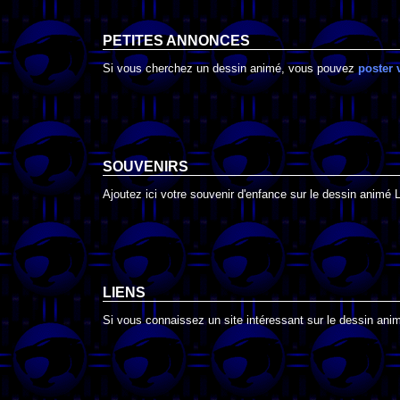
PETITES ANNONCES
Si vous cherchez un dessin animé, vous pouvez
poster 
SOUVENIRS
Ajoutez ici votre souvenir d'enfance sur le dessin animé L
LIENS
Si vous connaissez un site intéressant sur le dessin animé