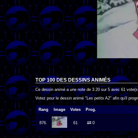
TOP 100 DES
DESSINS ANIMÉS
Ce dessin animé a une note de
3.20
sur
5
avec
61
vote(s
Votez pour le dessin animé "Les petits A2" afin qu'il pro
Rang
Image
Votes
Prog.
876.
61
0