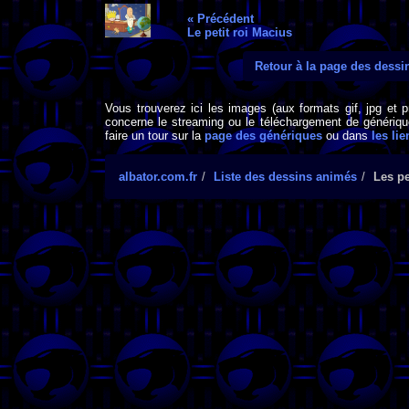
« Précédent
Le petit roi Macius
Retour à la page des dess
Vous trouverez ici les images (aux formats gif, jpg et 
concerne le streaming ou le téléchargement de générique
faire un tour sur la
page des génériques
ou dans
les lie
albator.com.fr
Liste des dessins animés
Les pe