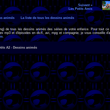
Suivant »
Les Petits Amis
ins animés
La liste de tous les dessins animés
png) de tous les dessins animés des séries de votre enfance. Pour tout ce 
s mp3 et d'épisodes en divX, avi, mpg et compagnie, je vous conseille d'al
ns
.
tits A2 - Dessins animés