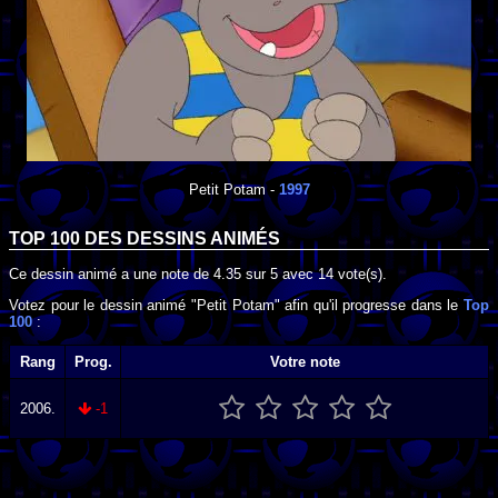
Petit Potam
-
1997
TOP 100 DES
DESSINS ANIMÉS
Ce dessin animé a une note de
4.35
sur
5
avec
14
vote(s).
Votez pour le dessin animé "Petit Potam" afin qu'il progresse dans le
Top
100
:
Rang
Prog.
Votre note
2006.
-1