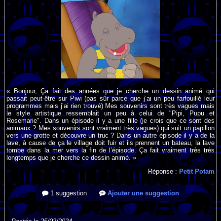
« Bonjour, Ça fait des années que je cherche un dessin animé qui
passait peut-être sur Piwi (pas sûr parce que j’ai un peu farfouillé leur
programmes mais j’ai rien trouvé) Mes souvenirs sont très vagues mais
le style artistique ressemblait un peu à celui de "Pipi, Pupu et
Rosemarie". Dans un épisode il y a une fille (je crois que ce sont des
animaux ? Mes souvenirs sont vraiment très vagues) qui suit un papillon
vers une grotte et découvre un truc ? Dans un autre épisode il y a de la
lave, à cause de ça le village doit fuir et ils prennent un bateau, la lave
tombe dans la mer vers la fin de l’épisode. Ça fait vraiment très très
longtemps que je cherche ce dessin animé. »
Réponse :
Petit Potam
1 suggestion
Ajouter une suggestion