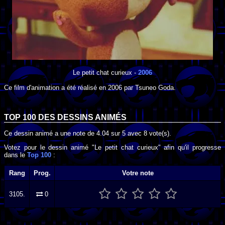
Le petit chat curieux
-
2006
Ce film d'animation a été réalisé en
2006
par
Tsuneo Goda
.
TOP 100 DES
DESSINS ANIMÉS
Ce dessin animé a une note de
4.04
sur
5
avec
8
vote(s).
Votez pour le dessin animé "Le petit chat curieux" afin qu'il progresse
dans le
Top 100
:
Rang
Prog.
Votre note
3105.
0