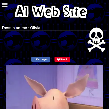
Dessin animé : Olivia
Partager
Pin it