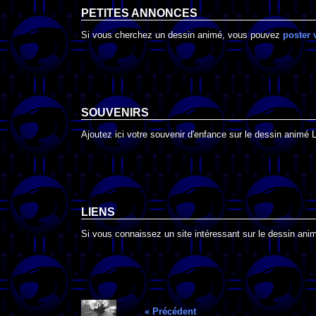
PETITES ANNONCES
Si vous cherchez un dessin animé, vous pouvez
poster 
SOUVENIRS
Ajoutez ici votre souvenir d'enfance sur le dessin animé 
LIENS
Si vous connaissez un site intéressant sur le dessin anim
« Précédent