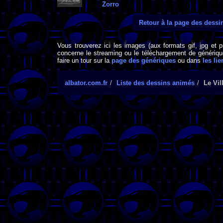
Zorro
Retour à la page des dess
Vous trouverez ici les images (aux formats gif, jpg et 
concerne le streaming ou le téléchargement de générique
faire un tour sur la
page des génériques
ou dans
les lie
albator.com.fr
Liste des dessins animés
Le Vil