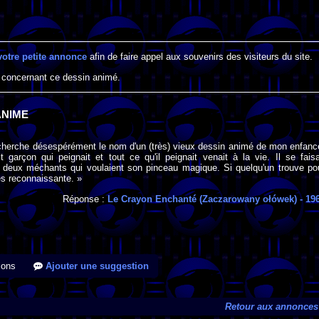
votre petite annonce
afin de faire appel aux souvenirs des visiteurs du site.
 concernant ce dessin animé.
ANIME
 cherche désespérément le nom d'un (très) vieux dessin animé de mon enfanc
it garçon qui peignait et tout ce qu'il peignait venait à la vie. Il se faisa
r deux méchants qui voulaient son pinceau magique. Si quelqu'un trouve po
rès reconnaissante. »
Réponse :
Le Crayon Enchanté (Zaczarowany ołówek)
- 19
ions
Ajouter une suggestion
Retour aux annonces