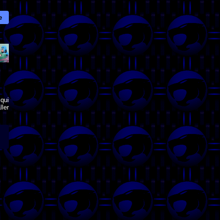
e
qui
ler