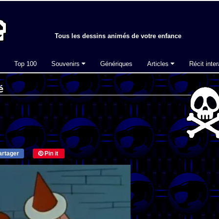
Tous les dessins animés de votre enfance
Top 100
Souvenirs
Génériques
Articles
Récit inter
é
rtager
Pin it