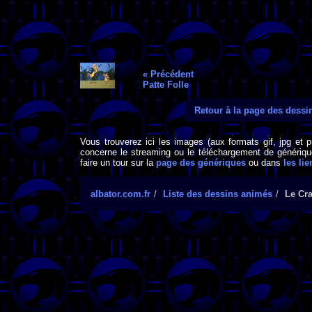
« Précédent
Patte Folle
Retour à la page des dess
Vous trouverez ici les images (aux formats gif, jpg et 
concerne le streaming ou le téléchargement de générique
faire un tour sur la
page des génériques
ou dans
les lie
albator.com.fr
Liste des dessins animés
Le Cr