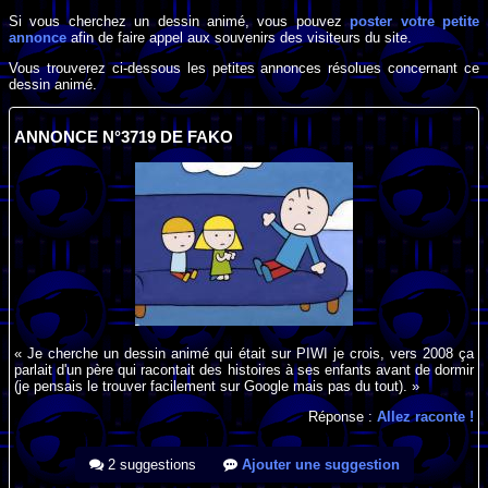
Si vous cherchez un dessin animé, vous pouvez
poster votre petite
annonce
afin de faire appel aux souvenirs des visiteurs du site.
Vous trouverez ci-dessous les petites annonces résolues concernant ce
dessin animé.
ANNONCE N°3719 DE FAKO
« Je cherche un dessin animé qui était sur PIWI je crois, vers 2008 ça
parlait d'un père qui racontait des histoires à ses enfants avant de dormir
(je pensais le trouver facilement sur Google mais pas du tout). »
Réponse :
Allez raconte !
2 suggestions
Ajouter une suggestion