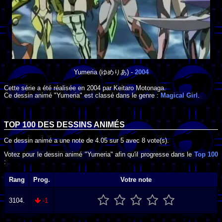
Yumeria
(ゆめりあ) -
2004
Cette série a été réalisée en
2004
par
Keitaro Motonaga
.
Ce dessin animé "Yumeria" est classé dans le genre :
Magical Girl
.
TOP 100 DES
DESSINS ANIMÉS
Ce dessin animé a une note de
4.05
sur
5
avec
8
vote(s).
Votez pour le dessin animé "Yumeria" afin qu'il progresse dans le
Top 100
:
Rang
Prog.
Votre note
3104.
-1