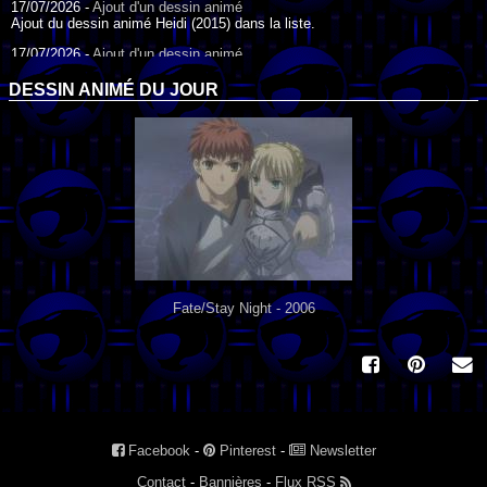
17/07/2026 -
Ajout d'un dessin animé
Ajout du dessin animé Heidi (2015) dans la liste.
17/07/2026 -
Ajout d'un dessin animé
Ajout du dessin animé Heidi (1995) dans la liste.
DESSIN ANIMÉ DU JOUR
09/07/2026 -
Ajout d'un dessin animé
Ajout du dessin animé Genki l'Aventurier de la Chance (2006) dans la
liste.
04/07/2026 -
Ajout d'un dessin animé
Ajout du dessin animé Vilain Petit Canard (2000) dans la liste.
04/07/2026 -
Ajout d'un dessin animé
Ajout du dessin animé Le Noël du vilain petit canard (2003) dans la liste.
Fate/Stay Night - 2006
Facebook
-
Pinterest
-
Newsletter
Contact
-
Bannières
-
Flux RSS