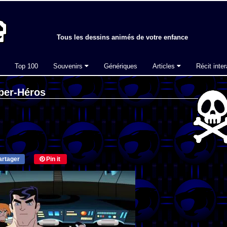
Tous les dessins animés de votre enfance
Top 100
Souvenirs
Génériques
Articles
Récit inter
per-Héros
rtager
Pin it