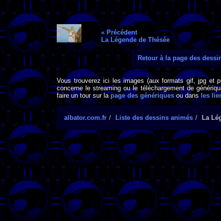
« Précédent
La Légende de Thésée
Retour à la page des dess
Vous trouverez ici les images (aux formats gif, jpg et 
concerne le streaming ou le téléchargement de générique
faire un tour sur la
page des génériques
ou dans
les lie
albator.com.fr
Liste des dessins animés
La Lé