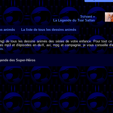
Suivant »
La Légende du Tsar Saltan
ins animés
La liste de tous les dessins animés
png) de tous les dessins animés des séries de votre enfance. Pour tout ce 
s mp3 et d'épisodes en divX, avi, mpg et compagnie, je vous conseille d'al
ns
.
gende des Super-Héros