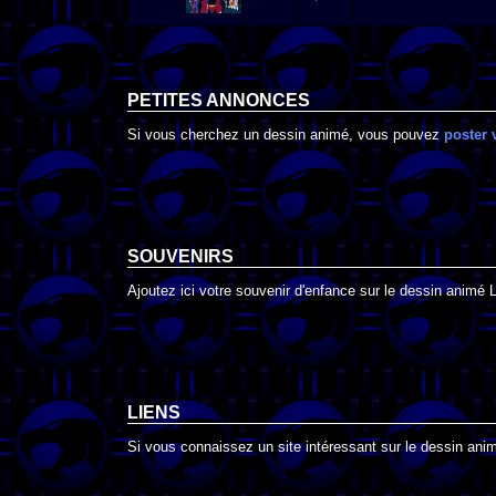
PETITES ANNONCES
Si vous cherchez un dessin animé, vous pouvez
poster 
SOUVENIRS
Ajoutez ici votre souvenir d'enfance sur le dessin animé
LIENS
Si vous connaissez un site intéressant sur le dessin ani