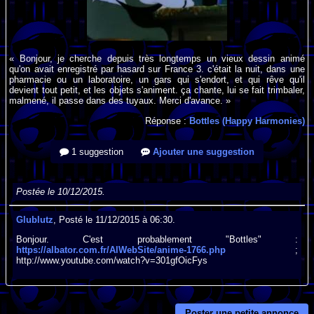
« Bonjour, je cherche depuis très longtemps un vieux dessin animé
qu'on avait enregistré par hasard sur France 3. c'était la nuit, dans une
pharmacie ou un laboratoire, un gars qui s'endort, et qui rêve qu'il
devient tout petit, et les objets s'animent. ça chante, lui se fait trimbaler,
malmené, il passe dans des tuyaux. Merci d'avance. »
Réponse :
Bottles (Happy Harmonies)
1 suggestion
Ajouter une suggestion
Postée le 10/12/2015.
Glublutz
, Posté le 11/12/2015 à 06:30.
Bonjour. C'est probablement "Bottles" :
https://albator.com.fr/AlWebSite/anime-1766.php
;
http://www.youtube.com/watch?v=301gfOicFys
Poster une petite annonce