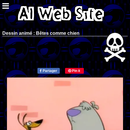
Dessin animé : Bêtes comme chien
Partager
Pin it