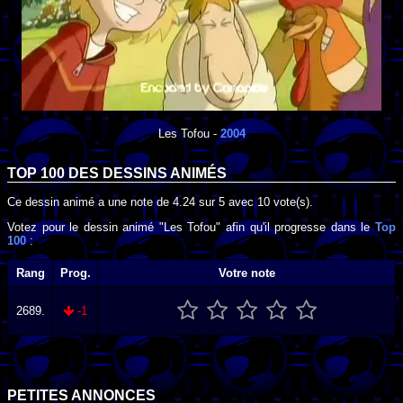
Les Tofou
-
2004
TOP 100 DES
DESSINS ANIMÉS
Ce dessin animé a une note de
4.24
sur
5
avec
10
vote(s).
Votez pour le dessin animé "Les Tofou" afin qu'il progresse dans le
Top
100
:
Rang
Prog.
Votre note
2689.
-1
PETITES ANNONCES