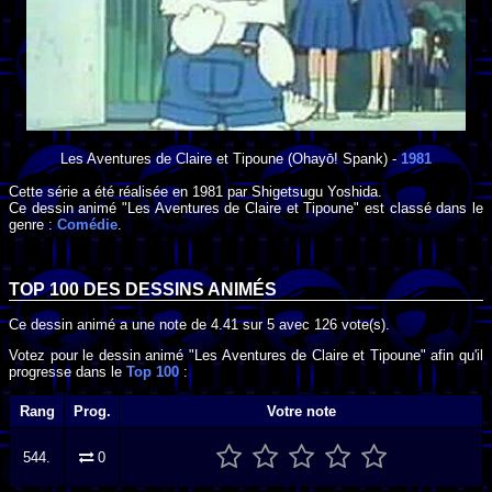
Les Aventures de Claire et Tipoune
(Ohayō! Spank) -
1981
Cette série a été réalisée en
1981
par
Shigetsugu Yoshida
.
Ce dessin animé "Les Aventures de Claire et Tipoune" est classé dans le
genre :
Comédie
.
TOP 100 DES
DESSINS ANIMÉS
Ce dessin animé a une note de
4.41
sur
5
avec
126
vote(s).
Votez pour le dessin animé "Les Aventures de Claire et Tipoune" afin qu'il
progresse dans le
Top 100
:
Rang
Prog.
Votre note
544.
0