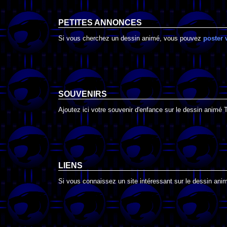
PETITES ANNONCES
Si vous cherchez un dessin animé, vous pouvez
poster 
SOUVENIRS
Ajoutez ici votre souvenir d'enfance sur le dessin animé 
LIENS
Si vous connaissez un site intéressant sur le dessin animé