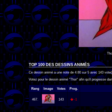
Tho
TOP 100 DES
DESSINS ANIMÉS
Ce dessin animé a une note de
4.80
sur
5
avec
143
vote(
Votez pour le dessin animé "Thor" afin qu'il progresse da
Rang
Image
Votes
Prog.
467.
143
-1