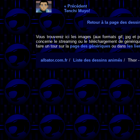
« Précédent
Tenchi Muyo!
Retour à la page des dess
Vous trouverez ici les images (aux formats gif, jpg et 
concerne le streaming ou le téléchargement de générique
faire un tour sur la
page des génériques
ou dans
les lie
albator.com.fr
Liste des dessins animés
Thor 