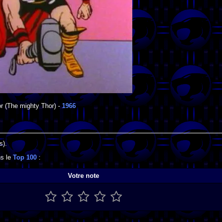
r
(The mighty Thor) -
1966
s).
ns le
Top 100
:
Votre note