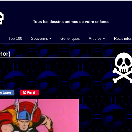
Tous les dessins animés de votre enfance
Top 100
Souvenirs
Génériques
Articles
Récit inter
hor)
rtager
Pin it