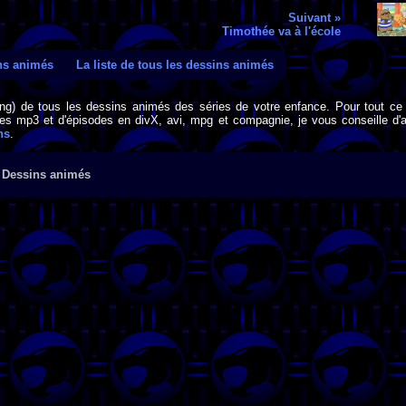
Suivant »
Timothée va à l'école
ins animés
La liste de tous les dessins animés
png) de tous les dessins animés des séries de votre enfance. Pour tout ce 
s mp3 et d'épisodes en divX, avi, mpg et compagnie, je vous conseille d'al
ns
.
- Dessins animés