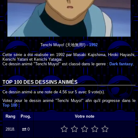
Tenchi Muyo!
(天地無用!) -
1992
Cette série a été réalisée en
1992
par
Masaki Kajishima
,
Hiroki Hayashi
,
Kenichi Yatani
et
Kenichi Yatagai
.
Ce dessin animé "Tenchi Muyo!" est classé dans le genre :
Dark fantasy
.
TOP 100 DES
DESSINS ANIMÉS
Ce dessin animé a une note de
4.56
sur
5
avec
9
vote(s).
Votez pour le dessin animé "Tenchi Muyo!" afin qu'il progresse dans le
Top 100
:
Rang
Prog.
Votre note
2818.
0