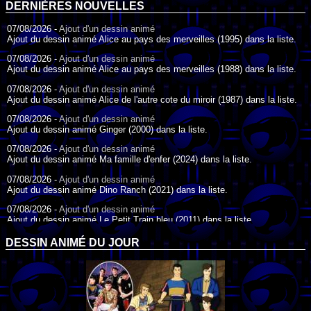
DERNIÈRES NOUVELLES
07/08/2026 -
Ajout d'un dessin animé
Ajout du dessin animé Alice au pays des merveilles (1995) dans la liste.
07/08/2026 -
Ajout d'un dessin animé
Ajout du dessin animé Alice au pays des merveilles (1988) dans la liste.
07/08/2026 -
Ajout d'un dessin animé
Ajout du dessin animé Alice de l'autre cote du miroir (1987) dans la liste.
07/08/2026 -
Ajout d'un dessin animé
Ajout du dessin animé Ginger (2000) dans la liste.
07/08/2026 -
Ajout d'un dessin animé
Ajout du dessin animé Ma famille d'enfer (2024) dans la liste.
07/08/2026 -
Ajout d'un dessin animé
Ajout du dessin animé Dino Ranch (2021) dans la liste.
07/08/2026 -
Ajout d'un dessin animé
Ajout du dessin animé Le Petit Train bleu (2011) dans la liste.
07/08/2026 -
Ajout d'un dessin animé
DESSIN ANIMÉ DU JOUR
Ajout du dessin animé Agent Spécial Oso (2009) dans la liste.
17/07/2026 -
Ajout d'un dessin animé
Ajout du dessin animé Peter Pan (1988) dans la liste.
17/07/2026 -
Ajout d'un dessin animé
Ajout du dessin animé Le Bossu de Notre-Dame (1996) dans la liste.