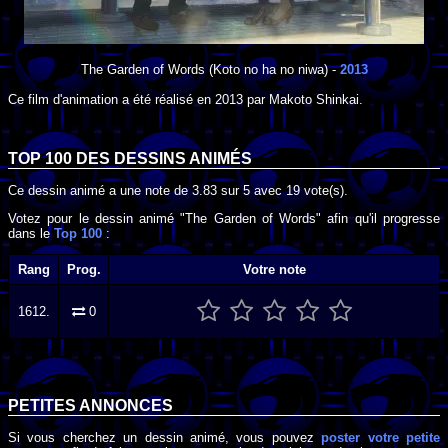
The Garden of Words
(Koto no ha no niwa) -
2013
Ce film d'animation a été réalisé en
2013
par
Makoto Shinkai
.
TOP 100 DES
DESSINS ANIMÉS
Ce dessin animé a une note de
3.83
sur
5
avec
19
vote(s).
Votez pour le dessin animé "The Garden of Words" afin qu'il progresse
dans le
Top 100
:
Rang
Prog.
Votre note
1612.
0
PETITES ANNONCES
Si vous cherchez un dessin animé, vous pouvez
poster votre petite