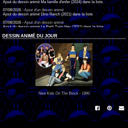
Ajout du dessin animé Ma famille d'enfer (2024) dans la liste.
07/08/2026 -
Ajout d'un dessin animé
Ajout du dessin animé Dino Ranch (2021) dans la liste.
07/08/2026 -
Ajout d'un dessin animé
Ajout du dessin animé Le Petit Train bleu (2011) dans la liste.
07/08/2026 -
Ajout d'un dessin animé
DESSIN ANIMÉ DU JOUR
Ajout du dessin animé Agent Spécial Oso (2009) dans la liste.
17/07/2026 -
Ajout d'un dessin animé
Ajout du dessin animé Peter Pan (1988) dans la liste.
17/07/2026 -
Ajout d'un dessin animé
Ajout du dessin animé Le Bossu de Notre-Dame (1996) dans la liste.
New Kids On The Block - 1990