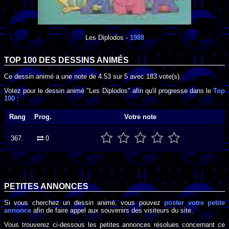
Les Diplodos
-
1988
TOP 100 DES
DESSINS ANIMÉS
Ce dessin animé a une note de
4.53
sur
5
avec
183
vote(s).
Votez pour le dessin animé "Les Diplodos" afin qu'il progresse dans le
Top
100
:
Rang
Prog.
Votre note
367.
0
PETITES ANNONCES
Si vous cherchez un dessin animé, vous pouvez
poster votre petite
annonce
afin de faire appel aux souvenirs des visiteurs du site.
Vous trouverez ci-dessous les petites annonces résolues concernant ce