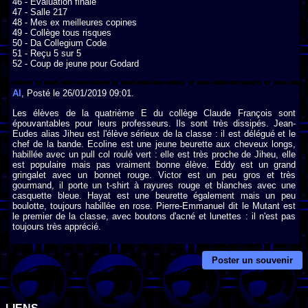
46 - Évaluation finale

47 - Salle 217

48 - Mes ex meilleures copines

49 - Collège tous risques

50 - Da Collegium Code

51 - Reçu 5 sur 5

52 - Coup de jeune pour Godard
Al
, Posté le 26/01/2019 09:01.
Les élèves de la quatrième E du collège Claude François sont
épouvantables pour leurs professeurs. Ils sont très dissipés. Jean-
Eudes alias Jiheu est l'élève sérieux de la classe : il est délégué et le
chef de la bande. Ecoline est une jeune beurette aux cheveux longs,
habillée avec un pull col roulé vert : elle est très proche de Jiheu, elle
est populaire mais pas vraiment bonne élève. Eddy est un grand
gringalet avec un bonnet rouge. Victor est un peu gros et très
gourmand, il porte un t-shirt à rayures rouge et blanches avec une
casquette bleue. Hayat est une beurette également mais un peu
boulotte, toujours habillée en rose. Pierre-Emmanuel dit le Mutant est
le premier de la classe, avec boutons d'acné et lunettes : il n'est pas
toujours très apprécié.
Poster un souvenir