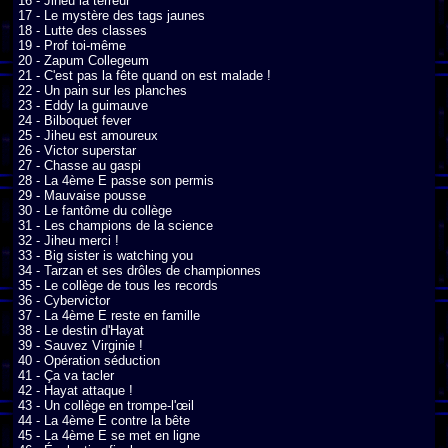
16 - Jiheu la terreur

17 - Le mystère des tags jaunes

18 - Lutte des classes

19 - Prof toi-même

20 - Zapum Collegeum

21 - C'est pas la fête quand on est malade !

22 - Un pain sur les planches

23 - Eddy la guimauve

24 - Bilboquet fever

25 - Jiheu est amoureux

26 - Victor superstar

27 - Chasse au gaspi

28 - La 4ème E passe son permis

29 - Mauvaise pousse

30 - Le fantôme du collège

31 - Les champions de la science

32 - Jiheu merci !

33 - Big sister is watching you

34 - Tarzan et ses drôles de championnes

35 - Le collège de tous les records

36 - Cybervictor

37 - La 4ème E reste en famille

38 - Le destin d'Hayat

39 - Sauvez Virginie !

40 - Opération séduction

41 - Ça va tacler

42 - Hayat attaque !

43 - Un collège en trompe-l'œil

44 - La 4ème E contre la bête

45 - La 4ème E se met en ligne
