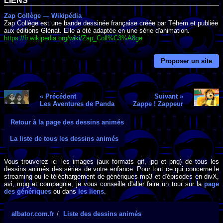
LIENS
Zap Collège — Wikipédia
Zap Collège est une bande dessinée française créée par Téhem et publiée
aux éditions Glénat. Elle a été adaptée en une série d'animation.
https://fr.wikipedia.org/wiki/Zap_Coll%C3%A8ge
Proposer un site
« Précédent
Suivant »
Les Aventures de Panda
Zappe ! Zappeur
Retour à la page des dessins animés
La liste de tous les dessins animés
Vous trouverez ici les images (aux formats gif, jpg et png) de tous les
dessins animés des séries de votre enfance. Pour tout ce qui concerne le
streaming ou le téléchargement de génériques mp3 et d'épisodes en divX,
avi, mpg et compagnie, je vous conseille d'aller faire un tour sur la
page
des génériques
ou dans
les liens
.
albator.com.fr
Liste des dessins animés