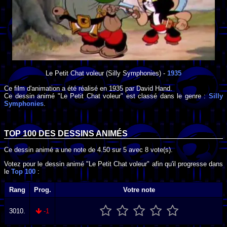
Le Petit Chat voleur
(Silly Symphonies) -
1935
Ce film d'animation a été réalisé en
1935
par
David Hand
.
Ce dessin animé "Le Petit Chat voleur" est classé dans le genre :
Silly
Symphonies
.
TOP 100 DES
DESSINS ANIMÉS
Ce dessin animé a une note de
4.50
sur
5
avec
8
vote(s).
Votez pour le dessin animé "Le Petit Chat voleur" afin qu'il progresse dans
le
Top 100
:
Rang
Prog.
Votre note
3010.
-1