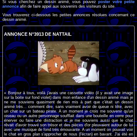
Si vous cherchez un dessin animé, vous pouvez
poster votre petite
annonce
afin de faire appel aux souvenirs des visiteurs du site.
Vous trouverez ci-dessous les petites annonces résolues concernant ce
dessin animé.
ANNONCE N°3913 DE NATTAIL
« Bonjour à tous, voilà j'avais une cassette vidéo (il y avait une image
sur la boite sur fond violet) dans mon enfance d'un dessin animé mais je
ne me souviens quasiment de rien mis à part que c'était un dessin
animé très... comment dire, sans vraiment avoir de queue ni tête, avec
un chat sur un bateau pirate. A un moment je crois me souvenir qu'un
oiseau ou un autre personnage soufflait dans une bouteille en verre pour
énerver ou faire une distraction et je me souviens aussi que le chat
rêvait d'avoir trouvé son trésor et des pièces d'or pleuvaient autour de lui
avec une musique de fond très émouvante. A un moment on pouvait voir
le chat en gros plan s'approcher de nous (l'écran) en bavant. J'ai été en