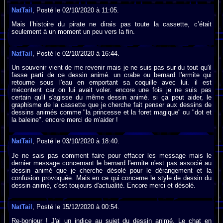
NatTail
, Posté le 02/10/2020 à 11:05.
Mais l’histoire du pirate ne dirais pas toute la cassette, c’était
seulement à un moment un peu vers la fin.
NatTail
, Posté le 02/10/2020 à 16:44.
Un souvenir vient de me revenir mais je ne suis pas sur du tout qu'il
fasse parti de ce dessin animé. un crabe ou bernard l'ermite qui
retourne sous l'eau en emportant sa coquille avec lui. il est
mécontent car on lui avait voler. encore une fois je ne suis pas
certain qu'il s'agisse du même dessin animé. si ça peut aider, le
graphisme de la cassette que je cherche fait penser aux dessins de
dessins animés comme "la princesse et la foret magique" ou "dot et
la baleine". encore merci de m'aider !
NatTail
, Posté le 03/10/2020 à 18:40.
Je ne sais pas comment faire pour effacer les message mais le
dernier message concernant le bernard l'ermite n'est pas associé au
dessin animé que je cherche désolé pour le dérangement et la
confusion provoquée. Mais en ce qui concerne le style de dessin du
dessin animé, c'est toujours d'actualité. Encore merci et désolé.
NatTail
, Posté le 15/12/2020 à 00:54.
Re-bonjour ! J'ai un indice au sujet du dessin animé. Le chat en