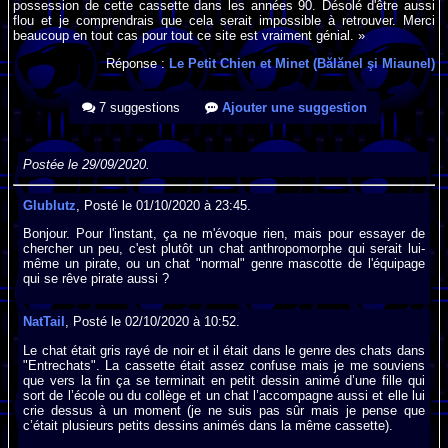
possession de cette cassette dans les années 90. Désolé d'être aussi
flou et je comprendrais que cela serait impossible à retrouver. Merci
beaucoup en tout cas pour tout ce site est vraiment génial. »
Réponse :
Le Petit Chien et Minet (Bălănel şi Miaunel)
7 suggestions
Ajouter une suggestion
Postée le 29/09/2020.
Glublutz
, Posté le 01/10/2020 à 23:45.
Bonjour. Pour l'instant, ça ne m'évoque rien, mais pour essayer de
chercher un peu, c'est plutôt un chat anthropomorphe qui serait lui-
même un pirate, ou un chat "normal" genre mascotte de l'équipage
qui se rêve pirate aussi ?
NatTail
, Posté le 02/10/2020 à 10:52.
Le chat était gris rayé de noir et il était dans le genre des chats dans
"Entrechats". La cassette était assez confuse mais je me souviens
que vers la fin ça se terminait en petit dessin animé d’une fille qui
sort de l’école ou du collège et un chat l’accompagne aussi et elle lui
crie dessus à un moment (je ne suis pas sûr mais je pense que
c’était plusieurs petits dessins animés dans la même cassette).