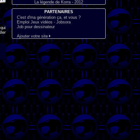
La légende de Korra - 2012
PARTENAIRES
C'est d'ma génération ça, et vous ?
Emploi Jeux vidéos - Jobsora
Job pour dessinateur
qui
ler
Ajouter votre site