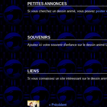
PETITES ANNONCES
Si vous cherchez un dessin animé, vous pouvez
poster 
SOUVENIRS
Ajoutez ici votre souvenir d'enfance sur le dessin animé 
LIENS
Si vous connaissez un site intéressant sur le dessin anim
« Précédent