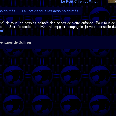
Le Petit Chien et Minet
ins animés
La liste de tous les dessins animés
png) de tous les dessins animés des séries de votre enfance. Pour tout ce 
s mp3 et d'épisodes en divX, avi, mpg et compagnie, je vous conseille d'al
ns
.
entures de Gulliver