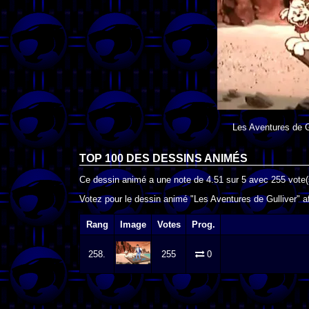
Les Aventures de G
TOP 100 DES
DESSINS ANIMÉS
Ce dessin animé a une note de
4.51
sur
5
avec
255
vote(
Votez pour le dessin animé "Les Aventures de Gulliver" af
Rang
Image
Votes
Prog.
258.
255
0