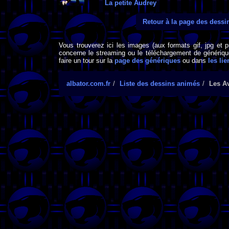
La petite Audrey
Retour à la page des dess
Vous trouverez ici les images (aux formats gif, jpg et 
concerne le streaming ou le téléchargement de générique
faire un tour sur la
page des génériques
ou dans
les lie
albator.com.fr
Liste des dessins animés
Les Av