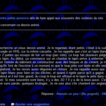
votre petite annonce
afin de faire appel aux souvenirs des visiteurs du site.
 concernant ce dessin animé.
recherche un vieux dessin animé. Je le regardais étant petite, c'était à la sui
 jungle en VHS, sur la même cassette. Je me rappelle que c'est un lapin blan
 2 pattes qui essaye de fuir un loup (pas sûre). Le loup fait plusieurs pièg
le lapin. Au début, ça commence sur un chantier le lapin arrive à enfermer "
nt l'entrée du bâtiment en construction avec des briques et du ciment, je 
 qu'ils font de l'escrime à un moment et que le loup jette son épée et elle res
 plafond. Je les revois aussi déguisés en chinois. Je me rappelle aussi que 
 lapin blanc pour faire un jeu d'échec, et quand il rigole parce qu'il a gagné, 
bout et il est très grand, du coup le loup est effrayé et le lapin le jette dans 
et. Si mes souvenirs sont bons, il y a des JO ? il y a de la boxe aussi. C'e
é sans parole, quelques bruitages. Je ne sais plus s'ils chantent (en anglais
Réponse :
Attends un peu ! (Nu pogodi)
- 19
ions
Ajouter une suggestion