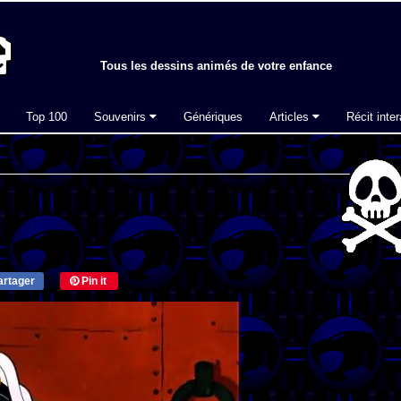
Tous les dessins animés de votre enfance
Top 100
Souvenirs
Génériques
Articles
Récit inter
rtager
Pin it