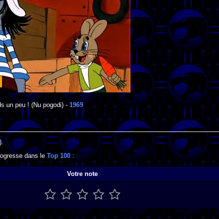
s un peu !
(Nu pogodi) -
1969
).
progresse dans le
Top 100
:
Votre note