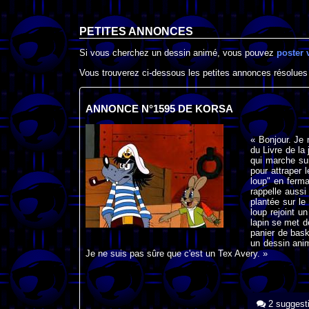
PETITES ANNONCES
Si vous cherchez un dessin animé, vous pouvez
poster 
Vous trouverez ci-dessous les petites annonces résolues
ANNONCE N°1595 DE KORSA
« Bonjour. Je 
du Livre de la
qui marche sur
pour attraper 
loup" en ferma
rappelle aussi
plantée sur le
loup rejoint un
lapin se met de
panier de bask
un dessin anim
Je ne suis pas sûre que c'est un Tex Avery. »
2 suggest