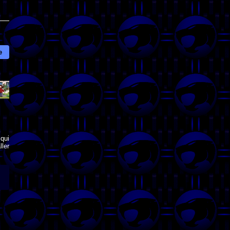
e
qui
ler