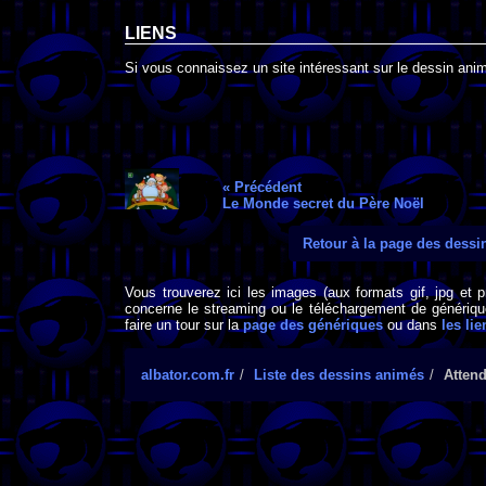
LIENS
Si vous connaissez un site intéressant sur le dessin animé
« Précédent
Le Monde secret du Père Noël
Retour à la page des dess
Vous trouverez ici les images (aux formats gif, jpg et 
concerne le streaming ou le téléchargement de générique
faire un tour sur la
page des génériques
ou dans
les lie
albator.com.fr
Liste des dessins animés
Attend