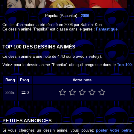
Paprika
(Papurika) -
2006
Ce film d'animation a été réalisé en
2006
par
Satoshi Kon
.
Ce dessin animé "Paprika" est classé dans le genre :
Fantastique
.
TOP 100 DES
DESSINS ANIMÉS
Ce dessin animé a une note de
4.43
sur
5
avec
7
vote(s).
Votez pour le dessin animé "Paprika" afin qu'il progresse dans le
Top 100
:
Rang
Prog.
Votre note
3235.
0
PETITES ANNONCES
Si vous cherchez un dessin animé, vous pouvez
poster votre petite