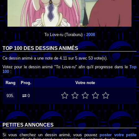
To Love-ru
(Toraburu) -
2008
TOP 100 DES
DESSINS ANIMÉS
Ce dessin animé a une note de
4.11
sur
5
avec
53
vote(s).
Votez pour le dessin animé "To Love-ru" afin qu'il progresse dans le
Top
100
:
Rang
Prog.
Votre note
935.
0
PETITES ANNONCES
Si vous cherchez un dessin animé, vous pouvez
poster votre petite