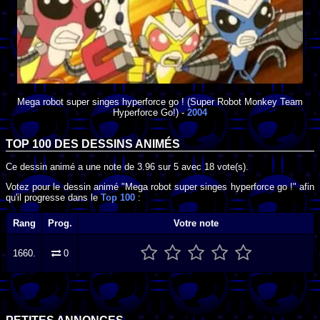
Mega robot super singes hyperforce go !
(Super Robot Monkey Team
Hyperforce Go!) -
2004
TOP 100 DES
DESSINS ANIMÉS
Ce dessin animé a une note de
3.96
sur
5
avec
18
vote(s).
Votez pour le dessin animé "Mega robot super singes hyperforce go !" afin
qu'il progresse dans le
Top 100
:
Rang
Prog.
Votre note
1660.
0