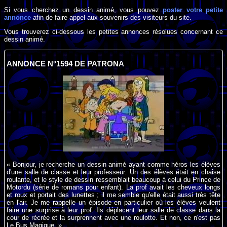
Si vous cherchez un dessin animé, vous pouvez
poster votre petite
annonce
afin de faire appel aux souvenirs des visiteurs du site.
Vous trouverez ci-dessous les petites annonces résolues concernant ce
dessin animé.
ANNONCE N°1594 DE PATRONA
« Bonjour, je recherche un dessin animé ayant comme héros les élèves
d'une salle de classe et leur professeur. Un des élèves était en chaise
roulante, et le style de dessin ressemblait beaucoup à celui du Prince de
Motordu (série de romans pour enfant). La prof avait les cheveux longs
et roux et portait des lunettes ; il me semble qu'elle était aussi très tête
en l'air. Je me rappelle un épisode en particulier où les élèves veulent
faire une surprise à leur prof. Ils déplacent leur salle de classe dans la
cour de récrée et la surprennent avec une roulotte. Et non, ce n'est pas
Le Bus Magique. »