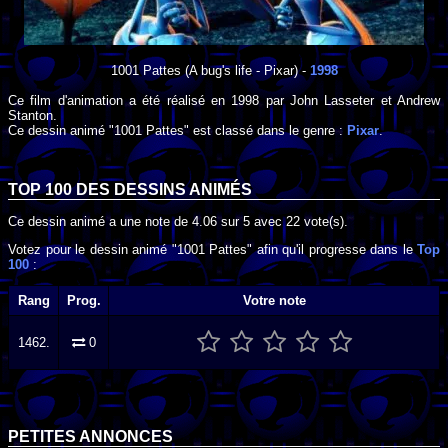
1001 Pattes
(A bug's life - Pixar) -
1998
Ce film d'animation a été réalisé en
1998
par
John Lasseter
et
Andrew
Stanton
.
Ce dessin animé "1001 Pattes" est classé dans le genre :
Pixar
.
TOP 100 DES
DESSINS ANIMÉS
Ce dessin animé a une note de
4.06
sur
5
avec
22
vote(s).
Votez pour le dessin animé "1001 Pattes" afin qu'il progresse dans le
Top
100
:
Rang
Prog.
Votre note
1462.
0
PETITES ANNONCES