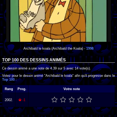
Archibald le koala
(Archibald the Koala) -
1998
TOP 100 DES
DESSINS ANIMÉS
Ce dessin animé a une note de
4.39
sur
5
avec
14
vote(s).
Votez pour le dessin animé "Archibald le koala" afin qu'il progresse dans le
Top 100
:
Rang
Prog.
Votre note
2002.
-1