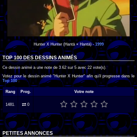
Hunter X Hunter
(Hantā × Hantā) -
1999
TOP 100 DES
DESSINS ANIMÉS
Ce dessin animé a une note de
3.62
sur
5
avec
22
vote(s).
Votez pour le dessin animé "Hunter X Hunter" afin qu'il progresse dans le
Top 100
:
Rang
Prog.
Votre note
1481.
0
PETITES ANNONCES