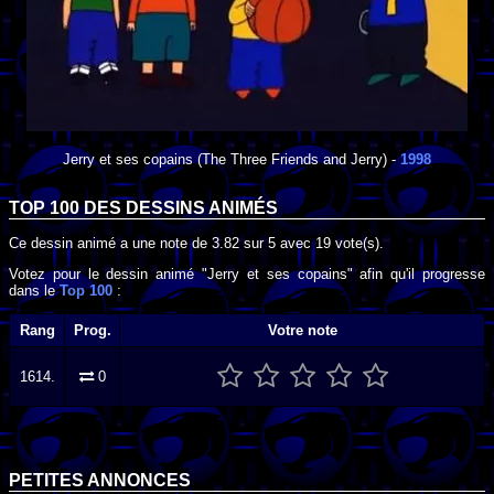
Jerry et ses copains
(The Three Friends and Jerry) -
1998
TOP 100 DES
DESSINS ANIMÉS
Ce dessin animé a une note de
3.82
sur
5
avec
19
vote(s).
Votez pour le dessin animé "Jerry et ses copains" afin qu'il progresse
dans le
Top 100
:
Rang
Prog.
Votre note
1614.
0
PETITES ANNONCES