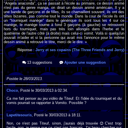
"Angela anaconda", ça se passait à l'école au primaire, ce dessin animé
n'est pas du genre manga, on dirait un dessin animé américain, Il y a
une bande de garçons et de filles, ils se chamaillent souvent, ils ont des
têtes bizarres, pas comme tout le monde. Dans la cour de l'école ils ont
un "tourniquet manège" dans le générique ils sont tous les 4 sur ce
manège, le manège tourne à fond 3 garçons (à gauche) se retrouvent
hors du tourniquet, mais pas très loin allongés dans l'herbe et le
quatrième de l'autre côté (à droite) mais celui-ci vomit. Voilà si quelqu'un
pouvait m'aider et si la personne qui avait mis l'annonce pour le même
dessin animé a retrouvé le titre, merci de le dire. »
Réponse :
Jerry et ses copains (The Three Friends and Jerry)
13 suggestions
Ajouter une suggestion
Postée le 28/03/2013.
Choco
, Posté le 30/03/2013 à 02:34.
Ca me fait penser au jeu vidéo de Titeuf. Et l'idée du tourniquet et du
vomis pourrait se rapporter à Vomito. Possible ?
Lapetitesouris
, Posté le 30/03/2013 à 18:11.
Non, ce n'est pas Titeuf, sinon, j'aurais déjà trouvée
C'est trop
facile, non, je pense que ce n'est pas français. J'ai beau chercher sur