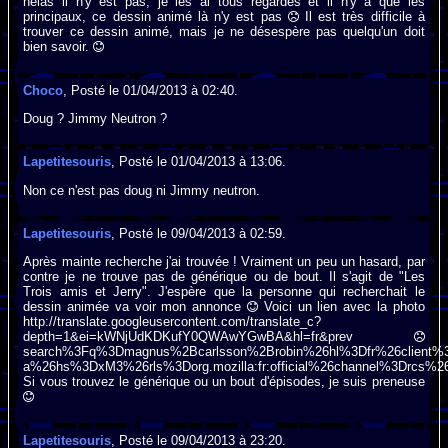
hélas il n'y est pas, je les ai tous regardés et il n'y a que les
principaux, ce dessin animé là n'y est pas
Il est très difficile à
trouver ce dessin animé, mais je ne désespère pas quelqu'un doit
bien savoir.
Choco
, Posté le 01/04/2013 à 02:40.
Doug ? Jimmy Neutron ?
Lapetitesouris
, Posté le 01/04/2013 à 13:06.
Non ce n'est pas doug ni Jimmy neutron.
Lapetitesouris
, Posté le 09/04/2013 à 02:59.
Après mainte recherche j'ai trouvée ! Vraiment un peu un hasard, par
contre je ne trouve pas de générique ou de bout. Il s'agit de "Les
Trois amis et Jerry". J'espère que la personne qui recherchait le
dessin animée va voir mon annonce
Voici un lien avec la photo
http://translate.googleusercontent.com/translate_c?
depth=1&ei=kWNjUdKDKufY0QWAwYGwBA&hl=fr&prev
search%3Fq%3Dmagnus%2Bcarlsson%2Brobin%26hl%3Dfr%26client%3D
a%26hs%3DxM3%26rls%3Dorg.mozilla:fr:official%26channel%3Drcs%26b
Si vous trouvez le générique ou un bout d'épisodes, je suis preneuse
Lapetitesouris
, Posté le 09/04/2013 à 23:20.