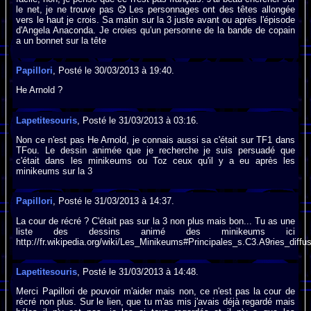
le net, je ne trouve pas
Les personnages ont des têtes allongée
vers le haut je crois. Sa matin sur la 3 juste avant ou après l'épisode
d'Angela Anaconda. Je croies qu'un personne de la bande de copain
a un bonnet sur la tête
Papillori
, Posté le 30/03/2013 à 19:40.
He Arnold ?
Lapetitesouris
, Posté le 31/03/2013 à 03:16.
Non ce n'est pas He Arnold, je connais aussi sa c'était sur TF1 dans
TFou. Le dessin animée que je recherche je suis persuadé que
c'était dans les minikeums ou Toz ceux qu'il y a eu après les
minikeums sur la 3
Papillori
, Posté le 31/03/2013 à 14:37.
La cour de récré ? C'était pas sur la 3 non plus mais bon... Tu as une
liste des dessins animé des minikeums ici
http://fr.wikipedia.org/wiki/Les_Minikeums#Principales_s.C3.A9ries_diff
Lapetitesouris
, Posté le 31/03/2013 à 14:48.
Merci Papillori de pouvoir m'aider mais non, ce n'est pas la cour de
récré non plus. Sur le lien, que tu m'as mis j'avais déjà regardé mais