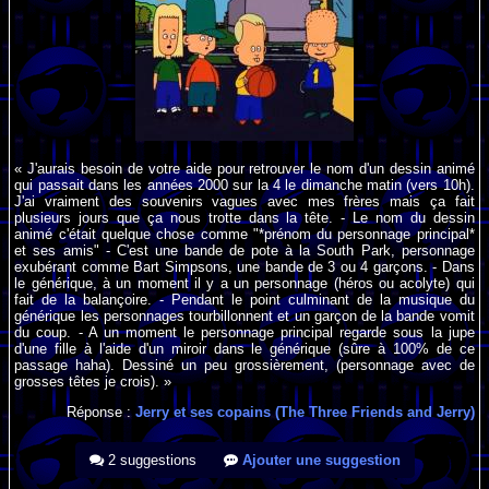
« J'aurais besoin de votre aide pour retrouver le nom d'un dessin animé
qui passait dans les années 2000 sur la 4 le dimanche matin (vers 10h).
J'ai vraiment des souvenirs vagues avec mes frères mais ça fait
plusieurs jours que ça nous trotte dans la tête. - Le nom du dessin
animé c'était quelque chose comme "*prénom du personnage principal*
et ses amis" - C'est une bande de pote à la South Park, personnage
exubérant comme Bart Simpsons, une bande de 3 ou 4 garçons. - Dans
le générique, à un moment il y a un personnage (héros ou acolyte) qui
fait de la balançoire. - Pendant le point culminant de la musique du
générique les personnages tourbillonnent et un garçon de la bande vomit
du coup. - A un moment le personnage principal regarde sous la jupe
d'une fille à l'aide d'un miroir dans le générique (sûre à 100% de ce
passage haha). Dessiné un peu grossièrement, (personnage avec de
grosses têtes je crois). »
Réponse :
Jerry et ses copains (The Three Friends and Jerry)
2 suggestions
Ajouter une suggestion