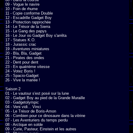
09 - Vogue le navire

10 - Foin de rhume

11 - Copie conforme Double

12 - Escadrille Gadget Boy

13 - Protection rapprochée

14 - Le Trésor de la Sierra

15 - Le Gang des papys

16 - Le Jour où Gadget Boy s'arrêta

17 - Statues K.O.

18 - Jurassic crac

19 - Aventures miniatures

20 - Bla, Bla, Gadget

21 - Pirates des ondes

22 - Dent pour dent

23 - En quatrième vitesse

24 - Votez Boris !

25 - Spacio-Gadget

26 - Vive la mariée !

Saison 2

01 - Le vautour s'est posé sur la lune

02 - Gadget Boy au pied de la Grande Muraille

03 - Gadgetolympic

04 - Veni vidi... Vinci

05 - Le Trésor de Boris-Amon

06 - Combien pour ce dinosaure dans la vitrine

07 - Les Aventuriers du temps perdu

08 - Arctique en solde

09 - Curie, Pasteur, Einstein et les autres
