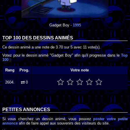
Gadget Boy
-
1995
TOP 100 DES
DESSINS ANIMÉS
Ce dessin animé a une note de
3.70
sur
5
avec
11
vote(s).
Votez pour le dessin animé "Gadget Boy" afin qu'il progresse dans le
Top
100
:
Rang
Prog.
Votre note
2604.
0
PETITES ANNONCES
Si vous cherchez un dessin animé, vous pouvez
poster votre petite
annonce
afin de faire appel aux souvenirs des visiteurs du site.