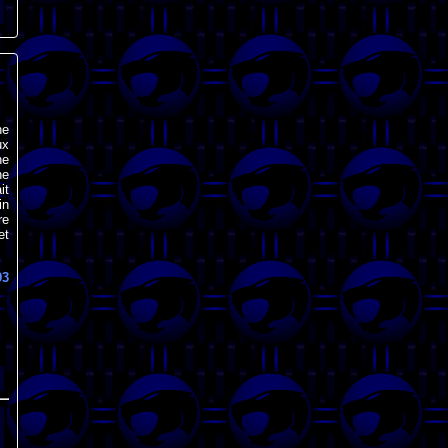
ne
ux
ne
ne
it
in
re
et
93