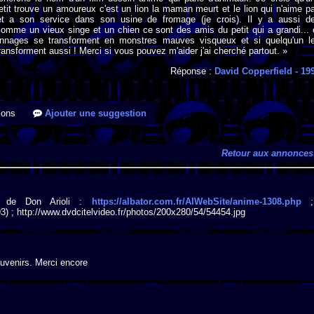
it trouve un amoureux c'est un lion la maman meurt et le lion qui n'aime p
et a son service dans son usine de fromage (je crois). Il y a aussi d
omme un vieux singe et un chien ce sont des amis du petit qui a grandi... 
onnages se transforment en monstres mauves visqueux et si quelqu'un l
transforment aussi ! Merci si vous pouvez m'aider j'ai cherché partout. »
Réponse :
David Copperfield
- 19
ions
Ajouter une suggestion
Retour aux annonces
ld" de Don Arioli :
https://albator.com.fr/AlWebSite/anime-1308.php
;
993) ; http://www.dvdcitelvideo.fr/photos/200x280/54/54454.jpg
uvenirs. Merci encore