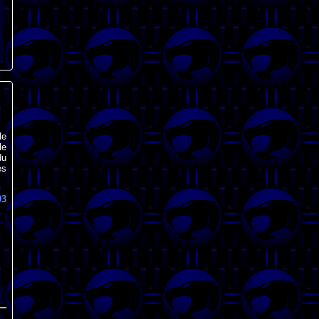
le
le
du
es
93