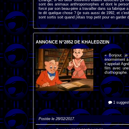
sont des animaux anthropomorphes et dont le person
forcé par son beau-père a travailler dans sa fabrique 
te dit quelque chose ? (je suis aussi de 1992, et c'est 
sont sortis soit quand j'étais trop petit pour en garder 
ANNONCE N°2852 DE KHALEDZEIN
« Bonjour, je
énormément à O
s'appelait Agn
film avec une
d'orthographe.
1 suggest
Postée le 28/02/2017.