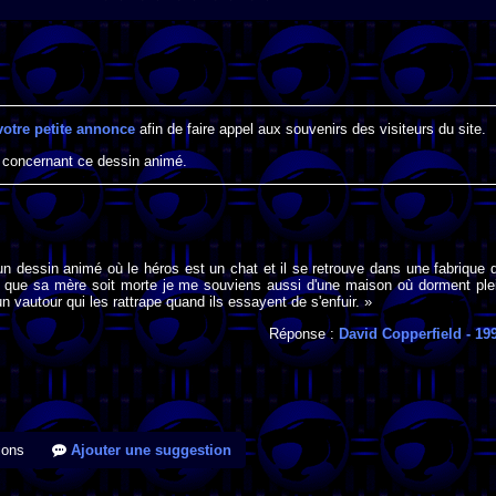
votre petite annonce
afin de faire appel aux souvenirs des visiteurs du site.
 concernant ce dessin animé.
n dessin animé où le héros est un chat et il se retrouve dans une fabrique 
 que sa mère soit morte je me souviens aussi d'une maison où dorment ple
un vautour qui les rattrape quand ils essayent de s'enfuir. »
Réponse :
David Copperfield
- 19
ions
Ajouter une suggestion