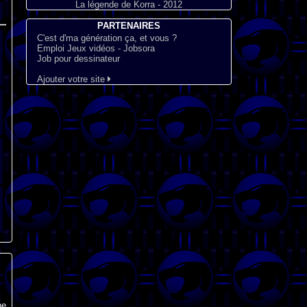
La légende de Korra - 2012
PARTENAIRES
C'est d'ma génération ça, et vous ?
Emploi Jeux vidéos - Jobsora
Job pour dessinateur
Ajouter votre site
ne