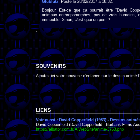
Glublutz
, Posté le 28/02/2017 à 18:32.
Bonjour. Est-ce que ça pourrait être "David Copp
animaux anthropomorphes, pas de vrais humains, et
immeuble. Sinon, c'est quoi un perri ?
SOUVENIRS
Ajoutez ici votre souvenir d'enfance sur le dessin animé 
LIENS
Voir aussi : David Copperfield (1983) - Dessins animé
David Copperfield (David Copperfield - Burbank Films Aust
https://albator.com.fr/AlWebSite/anime-3763.php