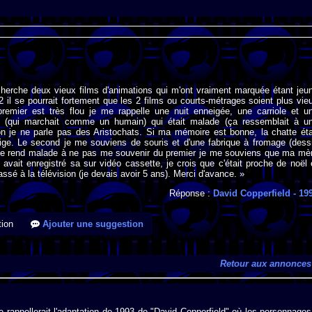
cherche deux vieux films d'animations qui m'ont vraiment marquée étant jeu
2 il se pourrait fortement que les 2 films ou courts-métrages soient plus vie
remier est très flou je me rappelle une nuit enneigée, une carriole et u
 (qui marchait comme un humain) qui était malade (ça ressemblait à u
n je ne parle pas des Aristochats. Si ma mémoire est bonne, la chatte éta
ige. Le second je me souviens de souris et d'une fabrique à fromage (dess
e rend malade à ne pas me souvenir du premier je me souviens que ma mè
avait enregistré sa sur vidéo cassette, je crois que c'était proche de noël 
ssé à la télévision (je devais avoir 5 ans). Merci d'avance. »
Réponse :
David Copperfield
- 19
ion
Ajouter une suggestion
Retour aux annonces
 rappellerait l'adaptation de 1993 de "David Copperfield" où les personnages