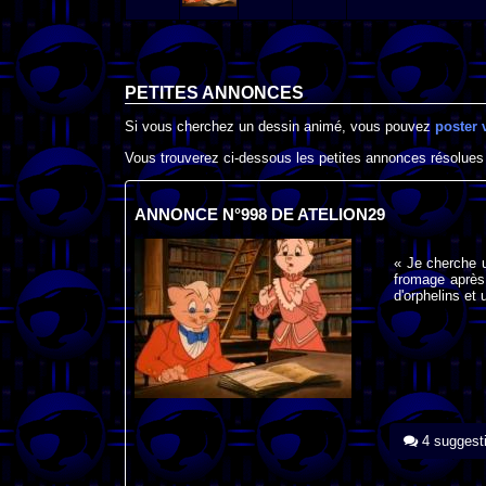
PETITES ANNONCES
Si vous cherchez un dessin animé, vous pouvez
poster 
Vous trouverez ci-dessous les petites annonces résolues
ANNONCE N°998 DE ATELION29
« Je cherche u
fromage après
d'orphelins et 
4 suggest