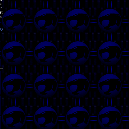
as
es
et
es
93