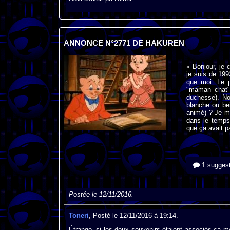
ANNONCE N°2771 DE HAKUREN
« Bonjour, je 
je suis de 199
que moi. Le p
"maman chat"
duchesse). No
blanche ou be
animé) ? Je m
dans le temps 
que ça avait pa
1 suggest
Postée le 12/11/2016.
Toneri
, Posté le 12/11/2016 à 19:14.
Étrange, si les deux souvenirs étaient associés ça me