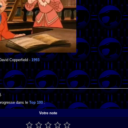
David Copperfield
-
1993
).
 progresse dans le
Top 100
:
Votre note