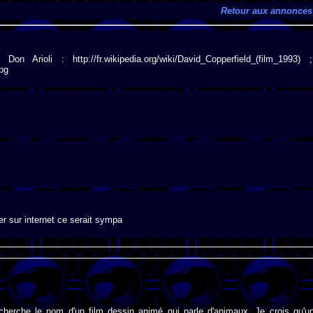
Retour aux annonces
n Arioli : http://fr.wikipedia.org/wiki/David_Copperfield_(film_1993) ;
jpg
der sur internet ce serait sympa
 cherche le nom d'un film dessin animé qui parle d'animaux. Je crois qu'u