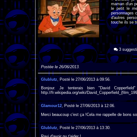
maman d'un pet
le petit le m
personnages c
d'autres pers
touche ils se 
3 suggest
Postée le 26/06/2013.
Glublutz
, Posté le 27/06/2013 à 09:56.
Bonjour. Je tenterais bien "David Copperfie
http://fr.wikipedia.org/wiki/David_Copperfield_(film_1
Glamour12
, Posté le 27/06/2013 à 12:06.
Merci beaucoup c'est ça !Cela me rappelle de bons so
Glublutz
, Posté le 27/06/2013 à 13:30.
Ravi d'avoir pu t'aider !