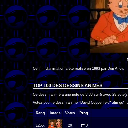
Ce film d'animation a été réalisé en
1993
par
Don Arioli
.
TOP 100 DES
DESSINS ANIMÉS
Ce dessin animé a une note de
3.83
sur
5
avec
29
vote(s
Votez pour le dessin animé "David Copperfield" afin qu'il
Rang
Image
Votes
Prog.
1255.
29
0