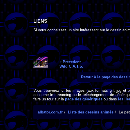
LIENS
Si vous connaissez un site intéressant sur le dessin animé
« Précédent
Wild C.A.T.S.
Retour à la page des dess
Vous trouverez ici les images (aux formats gif, jpg et 
concerne le streaming ou le téléchargement de générique
faire un tour sur la
page des génériques
ou dans
les lie
albator.com.fr
Liste des dessins animés
Le pet