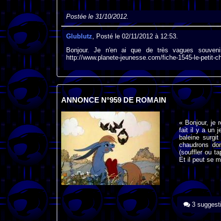
Postée le 31/10/2012.
Glublutz
, Posté le 02/11/2012 à 12:53.
Bonjour. Je n'en ai que de très vagues souveni
http://www.planete-jeunesse.com/fiche-1545-le-petit-
ANNONCE N°959 DE ROMAIN
« Bonjour, je 
fait il y a un
baleine surgi
chaudrons don
(souffler ou t
Et il peut se m
3 suggest