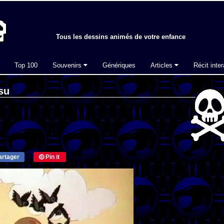
Tous les dessins animés de votre enfance
Top 100
Souvenirs
Génériques
Articles
Récit inter
su
rtager
Pin it