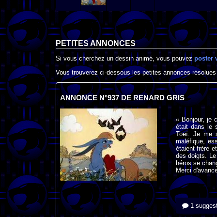
PETITES ANNONCES
Si vous cherchez un dessin animé, vous pouvez
poster 
Vous trouverez ci-dessous les petites annonces résolues
ANNONCE N°937 DE RENARD GRIS
« Bonjour, je 
était dans le
Toeï. Je me s
maléfique, ess
étaient frère 
des doigts. Le
héros se chan
Merci d'avance
1 suggest