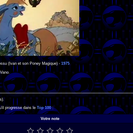
ossu
(Ivan et son Poney Magique) -
1975
-Vano
.
s).
u'il progresse dans le
Top 100
:
Votre note