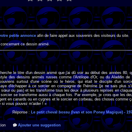
votre petite annonce
afin de faire appel aux souvenirs des visiteurs du site.
 concernant ce dessin animé.
cherche le titre d'un dessin animé que j'ai dû voir au début des années 80, q
 style des dessins animés russes comme l'Antilope d'Or, ou du Aladdin de 
ouviens surtout d'une scène où le héros, qui était le disciple d'un sorci
aye d'échapper à ce sorcier en compagnie de l'héroïne (je ne sais plus s'i
et sœur ou pas) et les transforme tous les deux à plusieurs reprises en claqua
 sorcier se transforme aussi à chaque fois. Par exemple, je crois que les de
gent en canards ou en cygnes et le sorcier en corbeau, des choses comme ç
 si vous pouvez m'aider ! »
Réponse :
Le petit cheval bossu (Ivan et son Poney Magique)
- 19
ion
Ajouter une suggestion