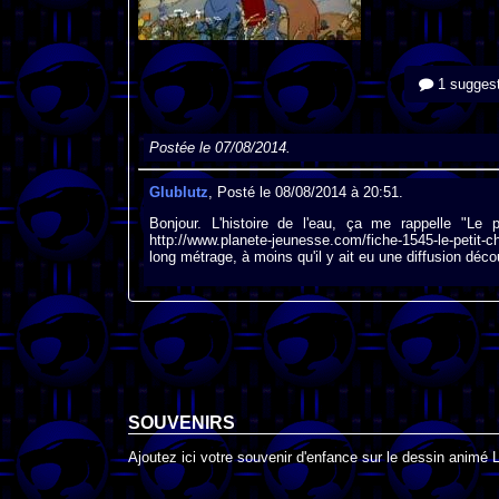
1 suggest
Postée le 07/08/2014.
Glublutz
, Posté le 08/08/2014 à 20:51.
Bonjour. L'histoire de l'eau, ça me rappelle "Le
http://www.planete-jeunesse.com/fiche-1545-le-peti
long métrage, à moins qu'il y ait eu une diffusion déc
SOUVENIRS
Ajoutez ici votre souvenir d'enfance sur le dessin animé 