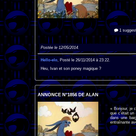
1 suggest
Postée le 12/05/2014.
Hello-elo
, Posté le 26/11/2014 à 23:22.
Heu, Ivan et son poney magique ?
ANNONCE N°1856 DE ALAN
« Bonjour, je
que c’était u
dans une baig
entraînante av