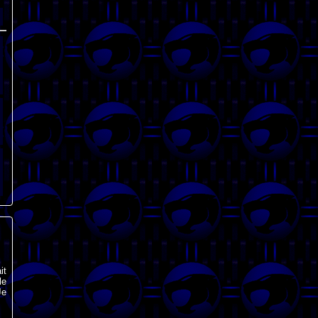
it
le
Je