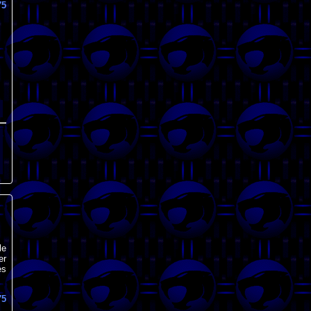
75
le
er
ès
75