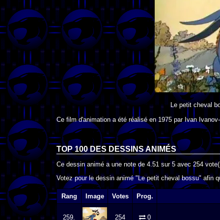
Le petit cheval b
Ce film d'animation a été réalisé en
1975
par
Ivan Ivanov
TOP 100 DES
DESSINS ANIMÉS
Ce dessin animé a une note de
4.51
sur
5
avec
254
vote(
Votez pour le dessin animé "Le petit cheval bossu" afin q
Rang
Image
Votes
Prog.
259.
254
0