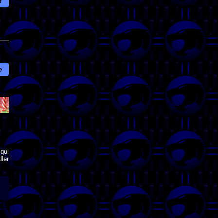
r
e
qui
ler