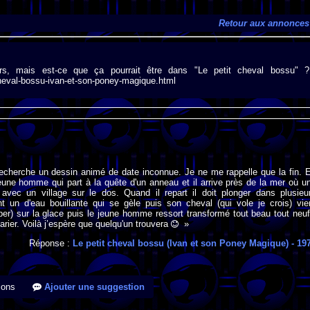
Retour aux annonces
rs, mais est-ce que ça pourrait être dans "Le petit cheval bossu" ?
cheval-bossu-ivan-et-son-poney-magique.html
recherche un dessin animé de date inconnue. Je ne me rappelle que la fin. 
 jeune homme qui part à la quête d'un anneau et il arrive près de la mer où u
t avec un village sur le dos. Quand il repart il doit plonger dans plusieu
t un d'eau bouillante qui se gèle puis son cheval (qui vole je crois) vie
aper) sur la glace puis le jeune homme ressort transformé tout beau tout neuf
arier. Voilà j’espère que quelqu'un trouvera
»
Réponse :
Le petit cheval bossu (Ivan et son Poney Magique)
- 19
ions
Ajouter une suggestion