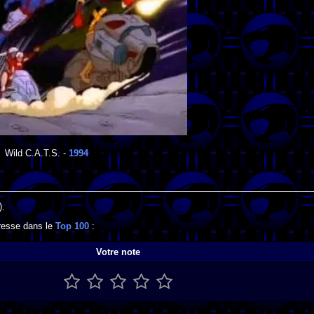
Wild C.A.T.S.
-
1994
).
gresse dans le
Top 100
:
Votre note