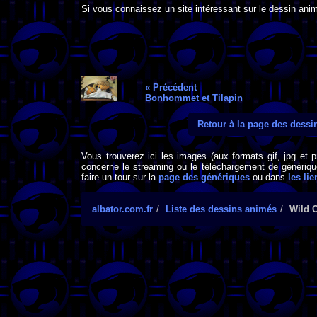
Si vous connaissez un site intéressant sur le dessin anim
« Précédent
Bonhommet et Tilapin
Retour à la page des dess
Vous trouverez ici les images (aux formats gif, jpg et 
concerne le streaming ou le téléchargement de générique
faire un tour sur la
page des génériques
ou dans
les lie
albator.com.fr
Liste des dessins animés
Wild C