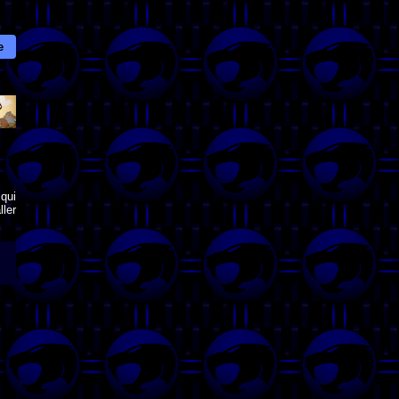
e
qui
ler