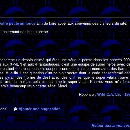
votre petite annonce
afin de faire appel aux souvenirs des visiteurs du site.
 concernant ce dessin animé.
recherche un dessin animé qui était une série je pense dans les années 200
e aux X-MEN et aux 4 fantastiques, c'est une équipe de super héros avec d
se battent contre un ennemi qui porte une combinaison noire avec des flamm
ête. A la fin il est question d'un pouvoir secret dont le code est renfermé da
tes pyramides (forme de dés) avec des chiffres que le super vilain trouve (
eurs immense) mais celui-ci consume le super vilain. Pourriez-vous m'aider s'
merais beaucoup revoir cette série. Merci. »
Réponse :
Wild C.A.T.S.
- 19
ions
Ajouter une suggestion
Retour aux annonces