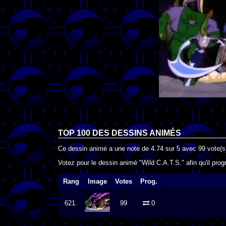
TOP 100 DES
DESSINS ANIMÉS
Ce dessin animé a une note de
4.74
sur
5
avec
99
vote(s
Votez pour le dessin animé "Wild C.A.T.S." afin qu'il pro
Rang
Image
Votes
Prog.
621.
99
0