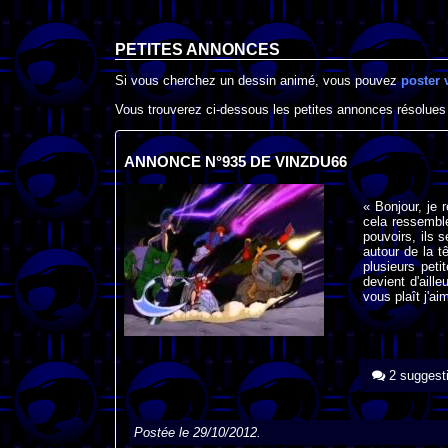
PETITES ANNONCES
Si vous cherchez un dessin animé, vous pouvez
poster 
Vous trouverez ci-dessous les petites annonces résolues
ANNONCE N°935 DE VINZDU66
« Bonjour, je 
cela ressembl
pouvoirs, ils 
autour de la t
plusieurs peti
devient d'aill
vous plaît j'ai
2 suggest
Postée le 29/10/2012.